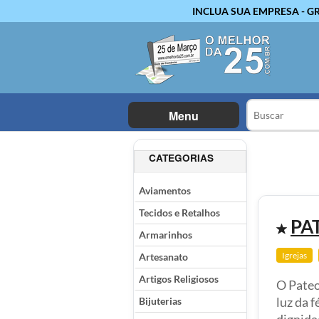
INCLUA SUA EMPRESA - G
Menu
CATEGORIAS
Aviamentos
Tecidos e Retalhos
PA
Armarinhos
Igrejas
Artesanato
Artigos Religiosos
O Pateo
Bijuterias
luz da f