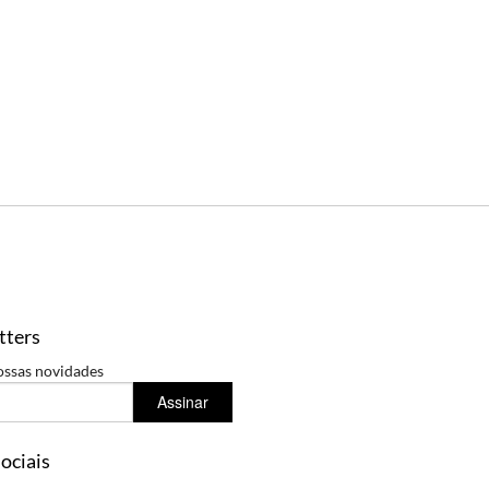
tters
ossas novidades
Assinar
ociais