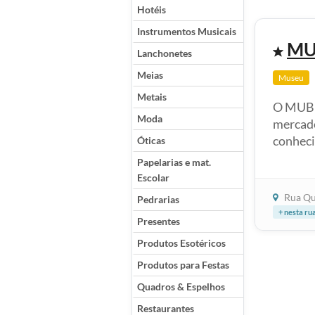
Hotéis
Instrumentos Musicais
MUB
Lanchonetes
Meias
Museu
Metais
O MUB3 
Moda
mercado
conheci
Óticas
Papelarias e mat.
Escolar
Rua Qu
Pedrarias
+ nesta ru
Presentes
Produtos Esotéricos
Produtos para Festas
Quadros & Espelhos
Restaurantes