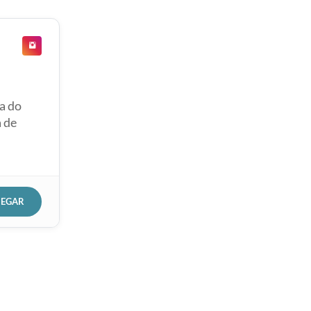
a do
a de
HEGAR