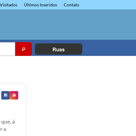
Visitados
Últimos Inseridos
Contato
Ruas
 que, à
r a