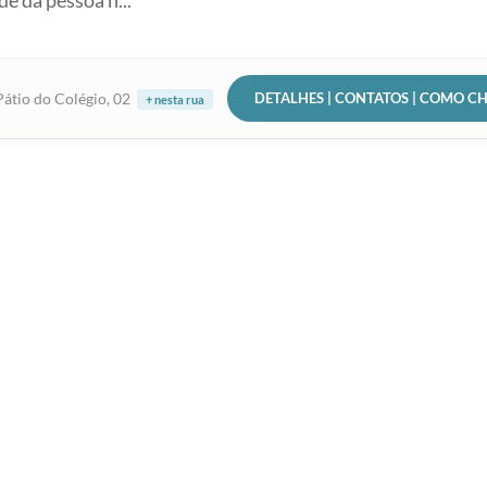
de da pessoa h...
DETALHES | CONTATOS | COMO C
átio do Colégio, 02
+ nesta rua