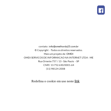
contato:
info@omelhorda25.com.br
© Copyright - Todos os direitos reservados.
Mais um projeto de:
OMDI
OMDI SERVICOS DE INFORMACAO NA INTERNET LTDA - ME
Rua Oriente 757 / 13 - São Paulo - SP
CNPJ: 13.752.630/0001-64
(11) 98124-2008
link
Redefina o cookie em uso neste