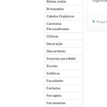
dignida
Bolsas, malas
Brinquedos
Cabelos Orgânicos
Praça P
Camisetas
Personalizadas
Clínicas
Decoração
Descartáveis
Enxovais para Bebê
Escolas
Estéticas
Faculdades
Fantasias
Ferragens
Ferramentas