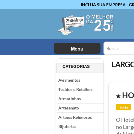
INCLUA SUA EMPRESA - G
Menu
LARGO
CATEGORIAS
Aviamentos
Tecidos e Retalhos
HO
Armarinhos
Hotéis
Artesanato
Artigos Religiosos
O Hotel
Bijuterias
no Larg