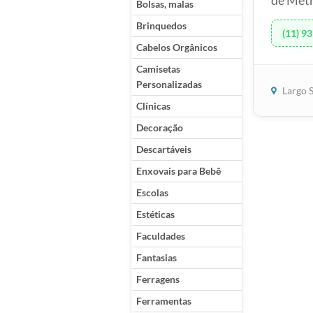
de Metr
Bolsas, malas
Brinquedos
(11) 93
Cabelos Orgânicos
Camisetas
Personalizadas
Largo S
Clínicas
Decoração
Descartáveis
Enxovais para Bebê
Escolas
Estéticas
Faculdades
Fantasias
Ferragens
Ferramentas