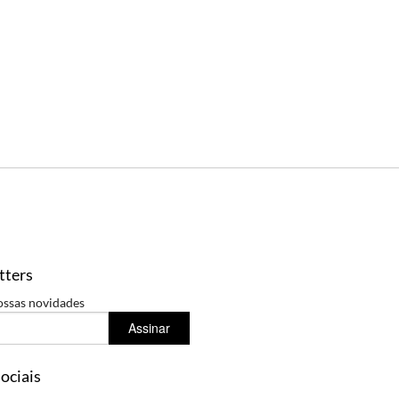
tters
ossas novidades
Assinar
ociais