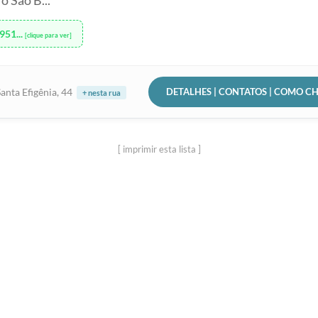
ô São B...
951...
[clique para ver]
DETALHES | CONTATOS | COMO C
anta Efigênia, 44
+ nesta rua
[ imprimir esta lista ]