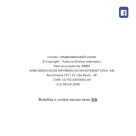
contato:
info@omelhorda25.com.br
© Copyright - Todos os direitos reservados.
Mais um projeto de:
OMDI
OMDI SERVICOS DE INFORMACAO NA INTERNET LTDA - ME
Rua Oriente 757 / 13 - São Paulo - SP
CNPJ: 13.752.630/0001-64
(11) 98124-2008
link
Redefina o cookie em uso neste