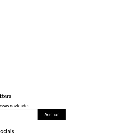
tters
ossas novidades
Assinar
ociais