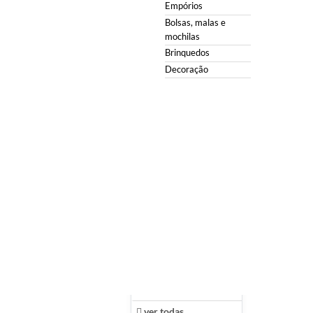
Empórios
Papelarias e mat.
Bolsas, malas e
Escolar
mochilas
Pedrarias
Brinquedos
Decoração
Presentes
Produtos Esotéricos
Produtos para Festas
Quadros & Espelhos
Restaurantes
Serviços
Shoppings
Sindicatos
Suplementos
Utilidades Domésticas
Zona Cerealista
ver todas