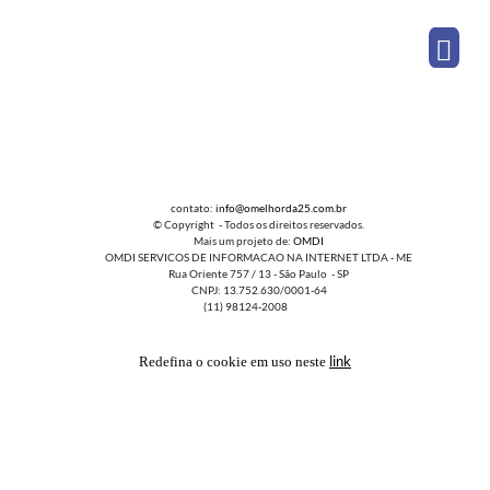
contato:
info@omelhorda25.com.br
© Copyright - Todos os direitos reservados.
Mais um projeto de:
OMDI
OMDI SERVICOS DE INFORMACAO NA INTERNET LTDA - ME
Rua Oriente 757 / 13 - São Paulo - SP
CNPJ: 13.752.630/0001-64
(11) 98124-2008
link
Redefina o cookie em uso neste