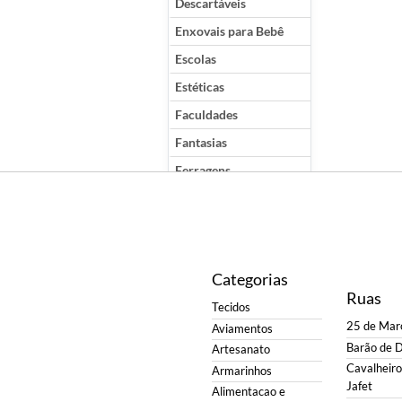
Descartáveis
Enxovais para Bebê
Escolas
Estéticas
Faculdades
Fantasias
Ferragens
Ferramentas
Hotéis
Instrumentos Musicais
Categorias
Lanchonetes
Ruas
Tecidos
Meias
25 de Mar
Aviamentos
Metais
Barão de 
Artesanato
Moda
Cavalheiro 
Armarinhos
Jafet
Óticas
Alimentacao e