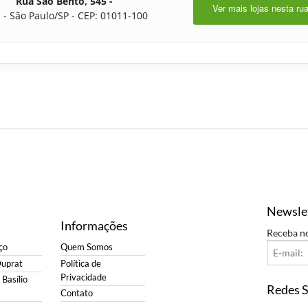
Rua São Bento, 545 -
Ver mais lojas nesta ru
 - São Paulo/SP - CEP: 01011-100
Newsle
Informações
Receba n
ço
Quem Somos
Duprat
Política de
Privacidade
Basílio
Redes S
Contato