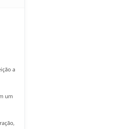
eição a
em um
ração,