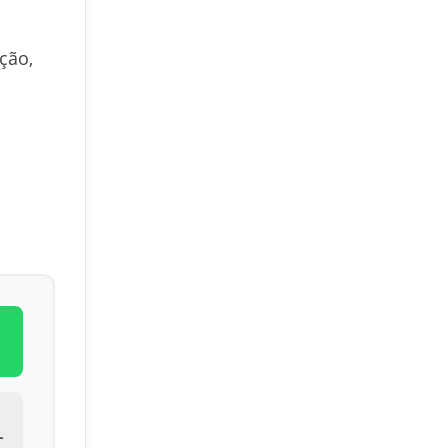
ção,
L