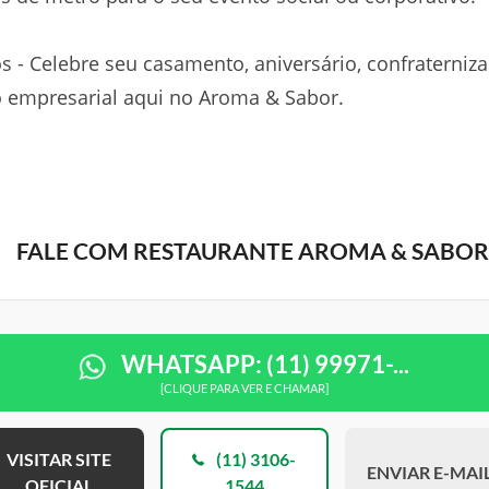
s - Celebre seu casamento, aniversário, confraterniza
 empresarial aqui no Aroma & Sabor.
FALE COM RESTAURANTE AROMA & SABOR
WHATSAPP: (11) 99971-...
[CLIQUE PARA VER E CHAMAR]
VISITAR SITE
(11) 3106-
ENVIAR E-MAI
OFICIAL
1544