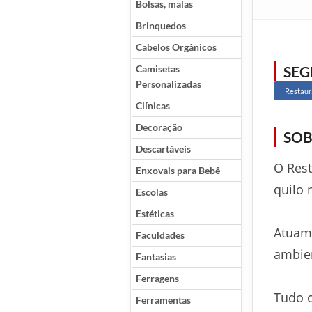
Bolsas, malas
Brinquedos
Cabelos Orgânicos
Camisetas
SE
Personalizadas
Restaur
Clínicas
Decoração
SOB
Descartáveis
O Rest
Enxovais para Bebê
quilo 
Escolas
Estéticas
Atuam
Faculdades
ambien
Fantasias
Ferragens
Tudo 
Ferramentas