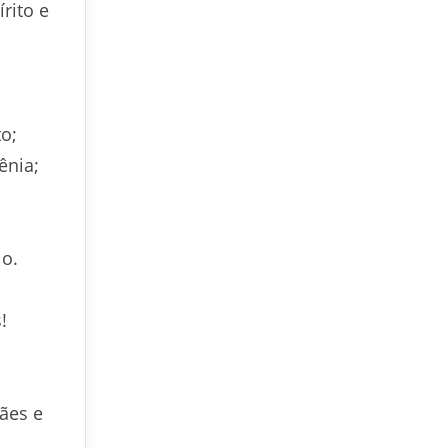
rito e
o;
ênia;
lo.
!
ães e