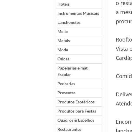
o rest
Hotéis
a mesm
Instrumentos Musicais
procu
Lanchonetes
Meias
Roofto
Metais
Vista 
Moda
Cardáp
Óticas
Papelarias e mat.
Escolar
Comida
Pedrarias
Presentes
Deliv
Produtos Esotéricos
Atende
Produtos para Festas
Quadros & Espelhos
Encome
Restaurantes
lanche