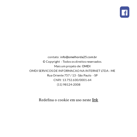
contato:
info@omelhorda25.com.br
© Copyright - Todos os direitos reservados.
Mais um projeto de:
OMDI
OMDI SERVICOS DE INFORMACAO NA INTERNET LTDA - ME
Rua Oriente 757 / 13 - São Paulo - SP
CNPJ: 13.752.630/0001-64
(11) 98124-2008
link
Redefina o cookie em uso neste