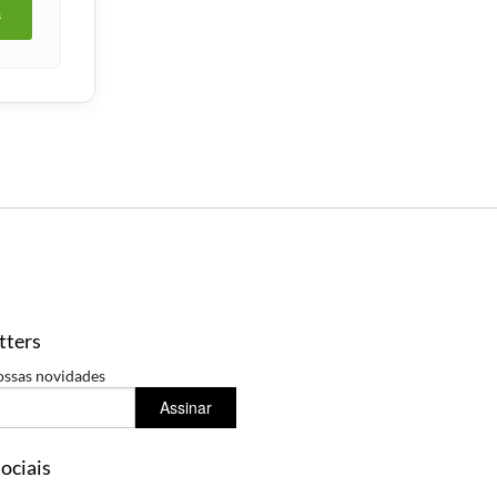
a
tters
ossas novidades
Assinar
ociais