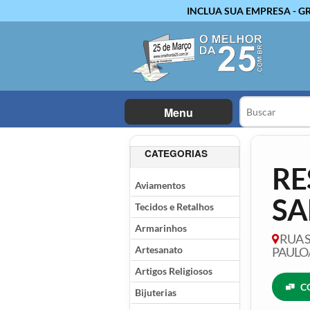
INCLUA SUA EMPRESA - G
Menu
CATEGORIAS
RE
Aviamentos
SA
Tecidos e Retalhos
Armarinhos
RUA S
Artesanato
PAULO
Artigos Religiosos
C
Bijuterias