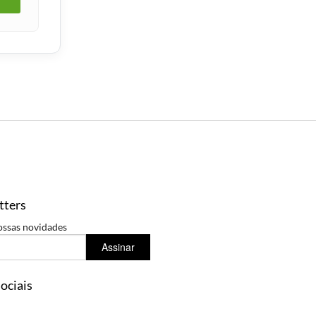
tters
ossas novidades
Assinar
ociais