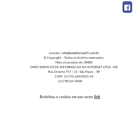
contato:
info@omelhorda25.com.br
© Copyright - Todos os direitos reservados.
Mais um projeto de:
OMDI
OMDI SERVICOS DE INFORMACAO NA INTERNET LTDA - ME
Rua Oriente 757 / 13 - São Paulo - SP
CNPJ: 13.752.630/0001-64
(11) 98124-2008
link
Redefina o cookie em uso neste