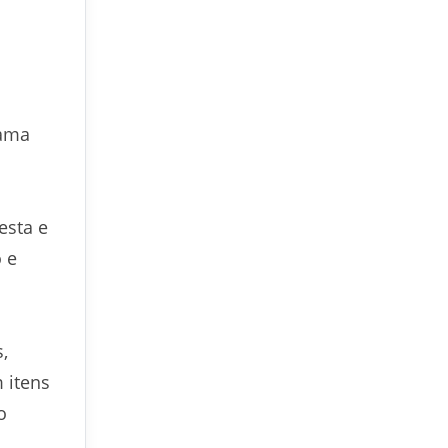
gama
esta e
 e
,
 itens
o
.