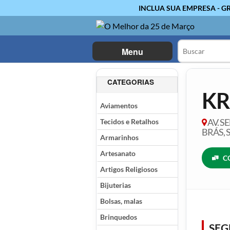
INCLUA SUA EMPRESA - G
Menu
CATEGORIAS
KR
Aviamentos
Tecidos e Retalhos
AV. S
BRÁS, 
Armarinhos
Artesanato
C
Artigos Religiosos
Bijuterias
Bolsas, malas
Brinquedos
SE