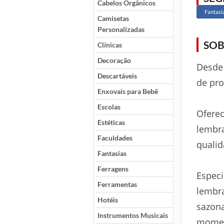
Cabelos Orgânicos
Fantasi
Camisetas
Personalizadas
SOB
Clínicas
Decoração
Desde 
Descartáveis
de pro
Enxovais para Bebê
Escolas
Oferec
Estéticas
lembra
Faculdades
qualid
Fantasias
Ferragens
Especi
Ferramentas
lembra
Hotéis
sazona
Instrumentos Musicais
momen