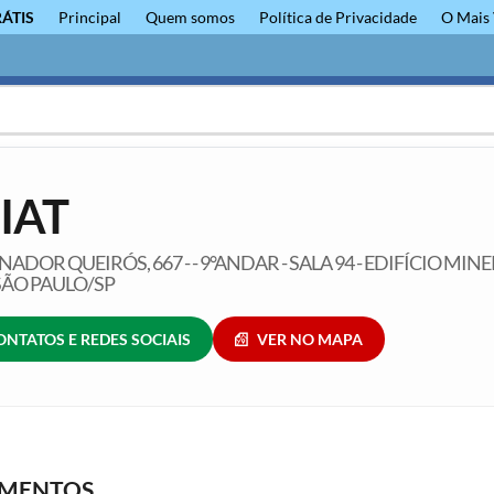
RÁTIS
Principal
Quem somos
Política de Privacidade
O Mais 
IAT
ENADOR QUEIRÓS, 667 - - 9°ANDAR - SALA 94 - EDIFÍCIO MINE
SÃO PAULO/SP
ONTATOS E REDES SOCIAIS
VER NO MAPA
GMENTOS