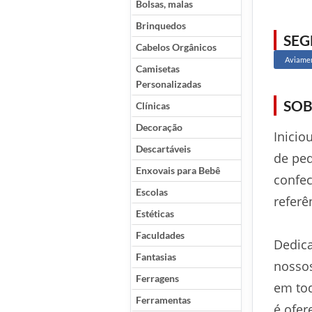
Bolsas, malas
Brinquedos
SE
Cabelos Orgânicos
Aviame
Camisetas
Personalizadas
SOB
Clínicas
Decoração
Inicio
Descartáveis
de ped
Enxovais para Bebê
confec
Escolas
referê
Estéticas
Faculdades
Dedic
Fantasias
nossos
Ferragens
em tod
Ferramentas
é ofer