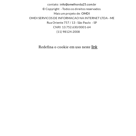
contato:
info@omelhorda25.com.br
© Copyright - Todos os direitos reservados.
Mais um projeto de:
OMDI
OMDI SERVICOS DE INFORMACAO NA INTERNET LTDA - ME
Rua Oriente 757 / 13 - São Paulo - SP
CNPJ: 13.752.630/0001-64
(11) 98124-2008
link
Redefina o cookie em uso neste