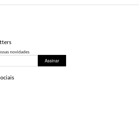
tters
ossas novidades
Assinar
ociais