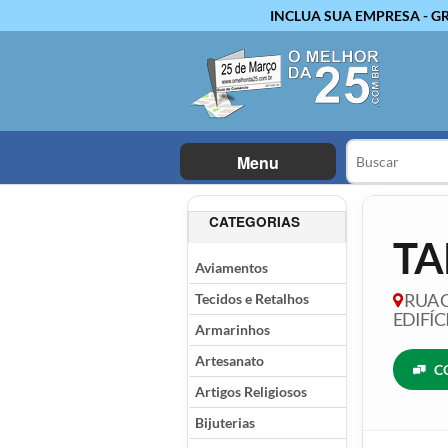
INCLUA SUA EMPRESA - G
Menu
CATEGORIAS
TA
Aviamentos
Tecidos e Retalhos
RUA C
EDIFÍC
Armarinhos
Artesanato
C
Artigos Religiosos
Bijuterias