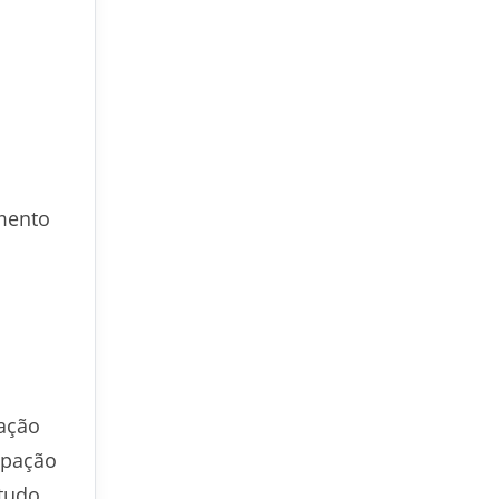
gmento
vação
upação
 tudo