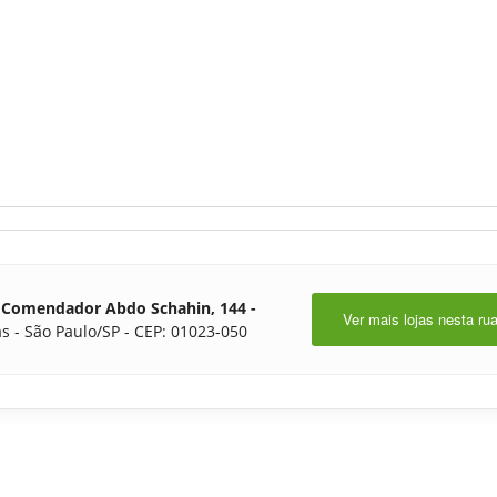
 Comendador Abdo Schahin, 144 -
Ver mais lojas nesta ru
s - São Paulo/SP - CEP: 01023-050