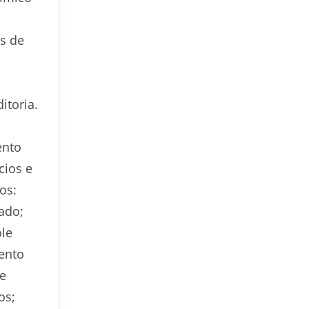
os de
itoria.
ento
cios e
os:
ado;
ole
mento
se
os;