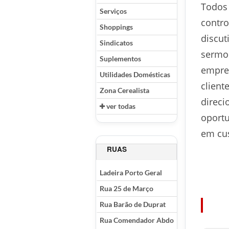
Todos 
Serviços
contro
Shoppings
discut
Sindicatos
sermos
Suplementos
empres
Utilidades Domésticas
client
Zona Cerealista
direci
ver todas
oportu
em cus
RUAS
Ladeira Porto Geral
Rua 25 de Março
Rua Barão de Duprat
Rua Comendador Abdo