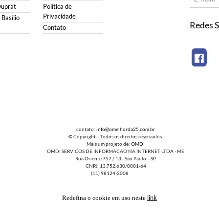
Duprat
Política de
Privacidade
Basílio
Redes S
Contato
contato:
info@omelhorda25.com.br
© Copyright - Todos os direitos reservados.
Mais um projeto de:
OMDI
OMDI SERVICOS DE INFORMACAO NA INTERNET LTDA - ME
Rua Oriente 757 / 13 - São Paulo - SP
CNPJ: 13.752.630/0001-64
(11) 98124-2008
link
Redefina o cookie em uso neste