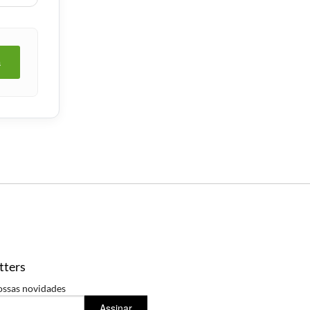
a
tters
ossas novidades
Assinar