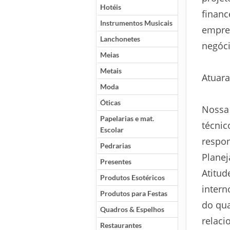
Hotéis
financ
Instrumentos Musicais
empres
Lanchonetes
negóci
Meias
Metais
Atuara
Moda
Óticas
Nossa 
Papelarias e mat.
técnic
Escolar
respon
Pedrarias
Planej
Presentes
Atitud
Produtos Esotéricos
intern
Produtos para Festas
do qua
Quadros & Espelhos
relaci
Restaurantes