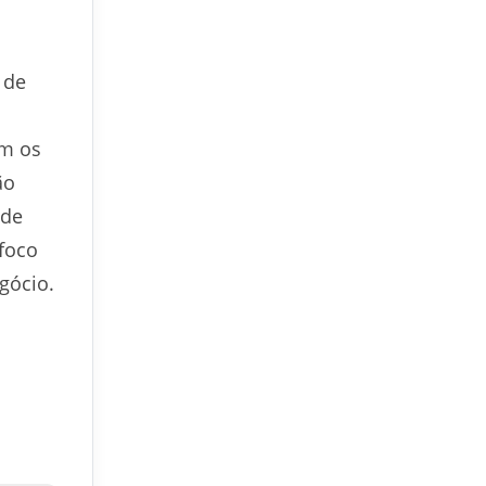
 de
om os
ão
 de
 foco
gócio.