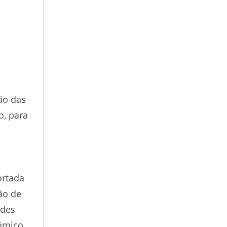
ão das
io, para
ortada
ão de
ndes
nômico