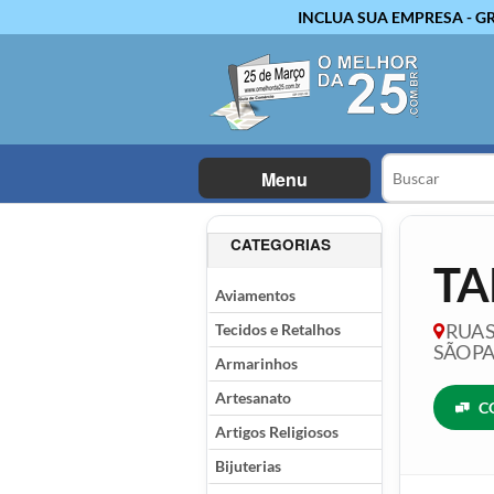
INCLUA SUA EMPRESA - G
Menu
CATEGORIAS
TA
Aviamentos
Tecidos e Retalhos
RUA S
SÃO P
Armarinhos
Artesanato
C
Artigos Religiosos
Bijuterias