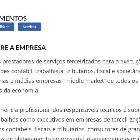
GMENTOS
lidade
Serviços
RE A EMPRESA
prestadores de serviços terceirizados para a execuç
des contábil, trabalhista, tributários, fiscal e societár
nas e médias empresas “middle market” de todos os
s da economia.
riência profissional dos responsáveis técnicos é sup
abalhos como executivos em empresas de terceirizaç
os contábeis, fiscais e tributários, consultores de gra
os de planejamento empresarial, planejamento eco