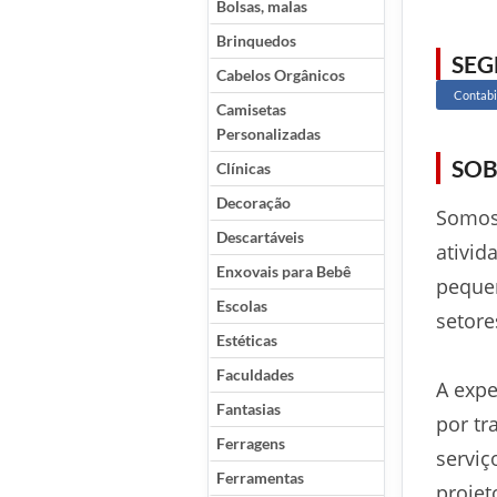
Bolsas, malas
Brinquedos
SE
Cabelos Orgânicos
Contabi
Camisetas
Personalizadas
SOB
Clínicas
Decoração
Somos 
Descartáveis
ativida
Enxovais para Bebê
peque
Escolas
setore
Estéticas
Faculdades
A expe
Fantasias
por tr
Ferragens
serviç
Ferramentas
projet