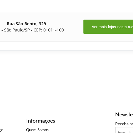
Rua São Bento, 329 -
Ver mais lojas nesta ru
 - São Paulo/SP - CEP: 01011-100
Newsle
Informações
Receba n
ço
Quem Somos