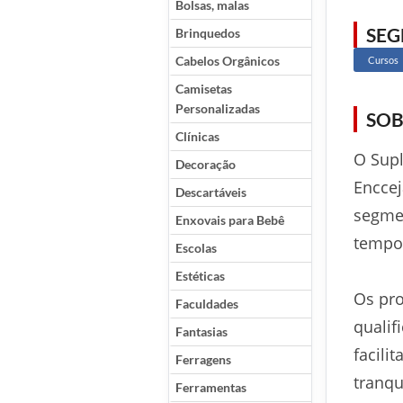
Bolsas, malas
SE
Brinquedos
Cabelos Orgânicos
Cursos
Camisetas
Personalizadas
SOB
Clínicas
O Supl
Decoração
Enccej
Descartáveis
segmen
Enxovais para Bebê
tempo 
Escolas
Estéticas
Os pro
Faculdades
qualif
Fantasias
facili
Ferragens
tranqu
Ferramentas