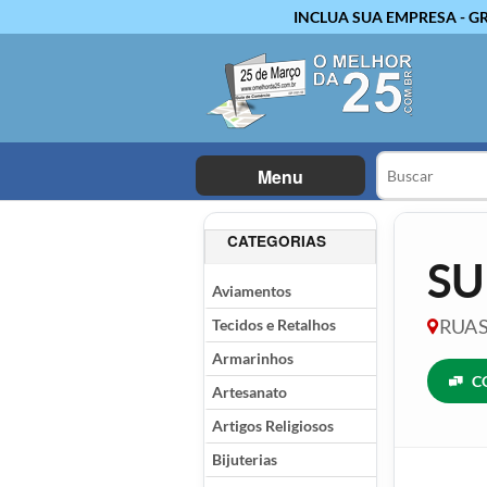
INCLUA SUA EMPRESA - G
Menu
CATEGORIAS
SU
Aviamentos
Tecidos e Retalhos
RUA S
Armarinhos
C
Artesanato
Artigos Religiosos
Bijuterias