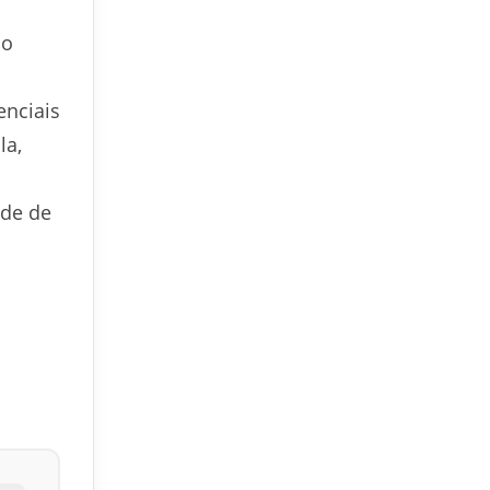
 o
enciais
la,
nde de