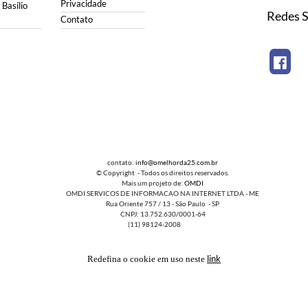
Privacidade
Basílio
Redes S
Contato
contato:
info@omelhorda25.com.br
© Copyright - Todos os direitos reservados.
Mais um projeto de:
OMDI
OMDI SERVICOS DE INFORMACAO NA INTERNET LTDA - ME
Rua Oriente 757 / 13 - São Paulo - SP
CNPJ: 13.752.630/0001-64
(11) 98124-2008
link
Redefina o cookie em uso neste