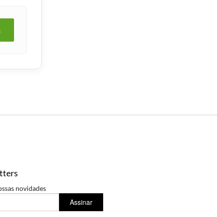
a
tters
ossas novidades
Assinar