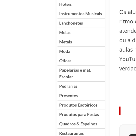
Hotéis
Os alu
Instrumentos Musicais
ritmo 
Lanchonetes
atende
Meias
ou a d
Metais
aulas 
Moda
YouTub
Óticas
verdad
Papelarias e mat.
Escolar
Pedrarias
Presentes
Produtos Esotéricos
Produtos para Festas
Quadros & Espelhos
Restaurantes