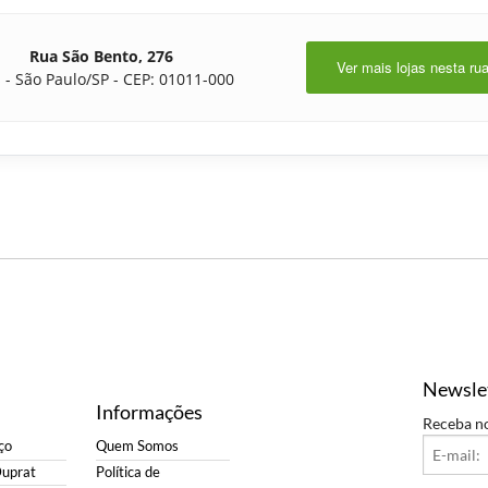
Rua São Bento, 276
Ver mais lojas nesta ru
 - São Paulo/SP - CEP: 01011-000
Newsle
Informações
Receba n
ço
Quem Somos
Duprat
Política de