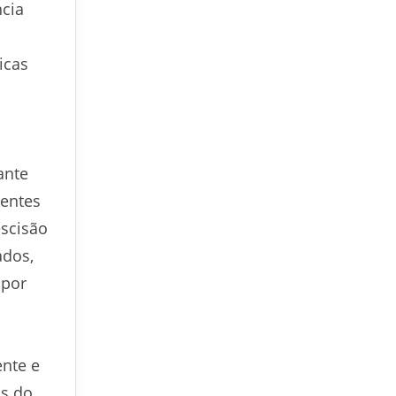
ncia
icas
ante
centes
escisão
ados,
 por
ente e
as do