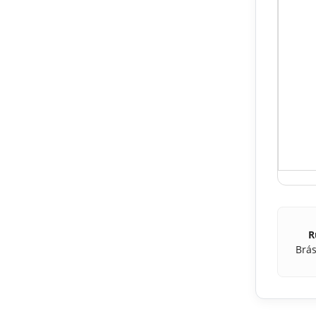
R
Brás