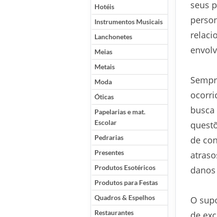
seus p
Hotéis
person
Instrumentos Musicais
relaci
Lanchonetes
envolv
Meias
Metais
Sempr
Moda
ocorri
Óticas
busca 
Papelarias e mat.
Escolar
questõ
Pedrarias
de con
Presentes
atraso
Produtos Esotéricos
danos 
Produtos para Festas
Quadros & Espelhos
O supo
Restaurantes
de exc