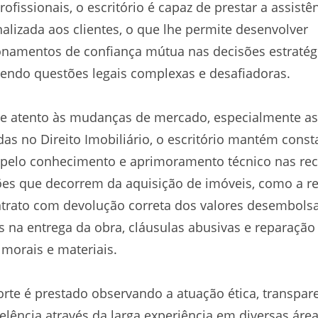
rofissionais, o escritório é capaz de prestar a assistê
alizada aos clientes, o que lhe permite desenvolver
onamentos de confiança mútua nas decisões estratég
endo questões legais complexas e desafiadoras.
e atento às mudanças de mercado, especialmente as
das no Direito Imobiliário, o escritório mantém const
pelo conhecimento e aprimoramento técnico nas re
es que decorrem da aquisição de imóveis, como a r
trato com devolução correta dos valores desembols
s na entrega da obra, cláusulas abusivas e reparação
morais e materiais.
rte é prestado observando a atuação ética, transpar
elência através da larga experiência em diversas áre