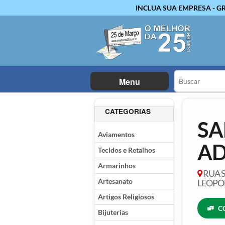
INCLUA SUA EMPRESA - G
Menu
CATEGORIAS
SA
Aviamentos
A
Tecidos e Retalhos
Armarinhos
RUA S
Artesanato
LEOPOL
Artigos Religiosos
C
Bijuterias