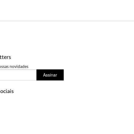
tters
ossas novidades
Assinar
ociais