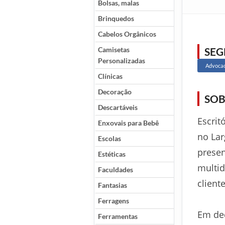
Bolsas, malas
Brinquedos
Cabelos Orgânicos
Camisetas
SE
Personalizadas
Advocac
Clínicas
Decoração
SOB
Descartáveis
Escrit
Enxovais para Bebê
no Lar
Escolas
presen
Estéticas
multid
Faculdades
client
Fantasias
Ferragens
Em dec
Ferramentas