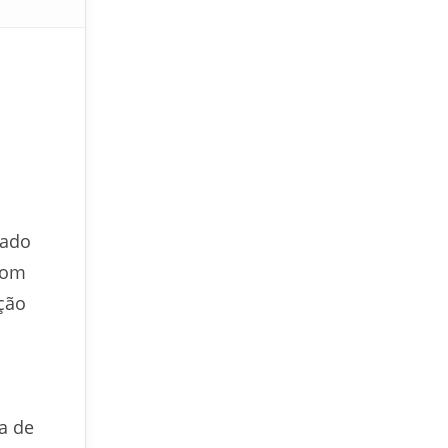
iado
com
ção
a de