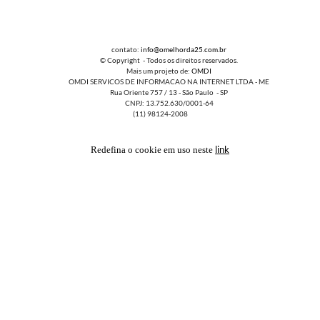
contato:
info@omelhorda25.com.br
© Copyright - Todos os direitos reservados.
Mais um projeto de:
OMDI
OMDI SERVICOS DE INFORMACAO NA INTERNET LTDA - ME
Rua Oriente 757 / 13 - São Paulo - SP
CNPJ: 13.752.630/0001-64
(11) 98124-2008
link
Redefina o cookie em uso neste