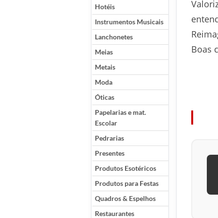
Valori
Hotéis
enten
Instrumentos Musicais
Reimag
Lanchonetes
Boas 
Meias
Metais
Moda
Óticas
Papelarias e mat.
Escolar
Pedrarias
Presentes
Produtos Esotéricos
Produtos para Festas
Quadros & Espelhos
Restaurantes