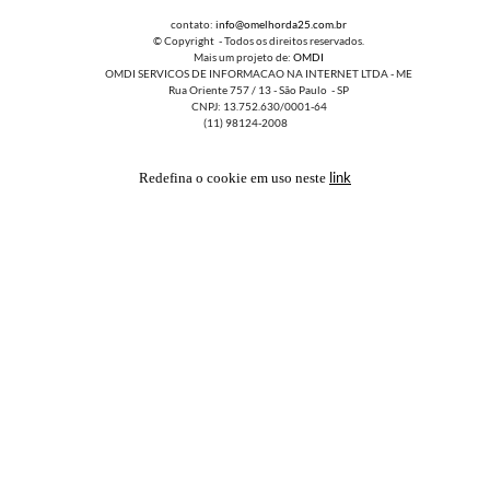
contato:
info@omelhorda25.com.br
© Copyright - Todos os direitos reservados.
Mais um projeto de:
OMDI
OMDI SERVICOS DE INFORMACAO NA INTERNET LTDA - ME
Rua Oriente 757 / 13 - São Paulo - SP
CNPJ: 13.752.630/0001-64
(11) 98124-2008
link
Redefina o cookie em uso neste