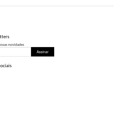
tters
ossas novidades
Assinar
ociais