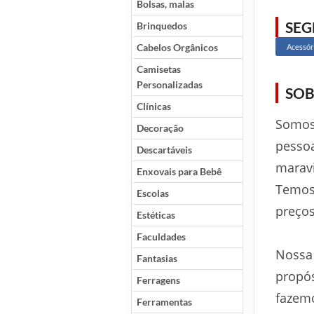
Bolsas, malas
SE
Brinquedos
Cabelos Orgânicos
Acessór
Camisetas
Personalizadas
SOB
Clínicas
Somos
Decoração
pessoa
Descartáveis
maravi
Enxovais para Bebê
Temos 
Escolas
preços
Estéticas
Faculdades
Nossa 
Fantasias
propós
Ferragens
fazem
Ferramentas