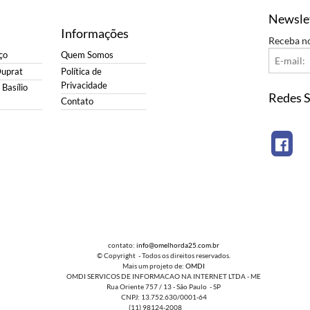
Newsle
Informações
Receba n
ço
Quem Somos
Duprat
Política de
Privacidade
Basílio
Redes S
Contato
contato:
info@omelhorda25.com.br
© Copyright - Todos os direitos reservados.
Mais um projeto de:
OMDI
OMDI SERVICOS DE INFORMACAO NA INTERNET LTDA - ME
Rua Oriente 757 / 13 - São Paulo - SP
CNPJ: 13.752.630/0001-64
(11) 98124-2008