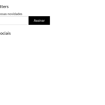
tters
ossas novidades
Assinar
ociais