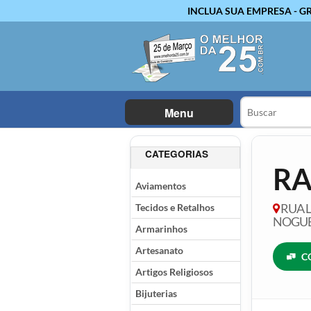
INCLUA SUA EMPRESA - G
Menu
CATEGORIAS
RA
Aviamentos
Tecidos e Retalhos
RUA L
NOGUEI
Armarinhos
Artesanato
C
Artigos Religiosos
Bijuterias