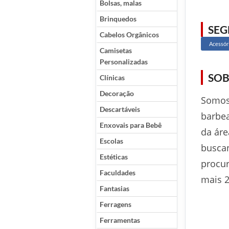
Bolsas, malas
Brinquedos
SE
Cabelos Orgânicos
Acessór
Camisetas
Personalizadas
SOB
Clínicas
Decoração
Somos 
Descartáveis
barbea
Enxovais para Bebê
da áre
Escolas
buscan
Estéticas
procu
Faculdades
mais 2
Fantasias
Ferragens
Ferramentas