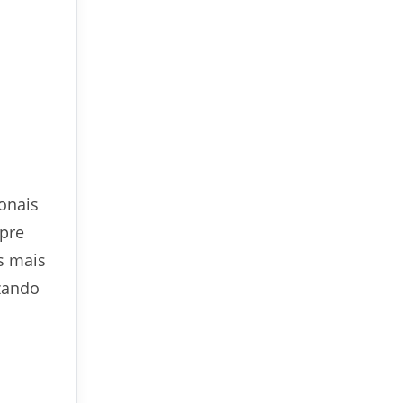
ionais
mpre
s mais
zando