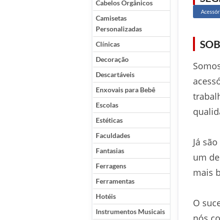
Cabelos Orgânicos
Acessór
Camisetas
Personalizadas
SOB
Clínicas
Decoração
Somos 
Descartáveis
acessó
Enxovais para Bebê
trabal
Escolas
qualid
Estéticas
Faculdades
Já são
Fantasias
um del
Ferragens
mais b
Ferramentas
Hotéis
O suce
Instrumentos Musicais
nós co