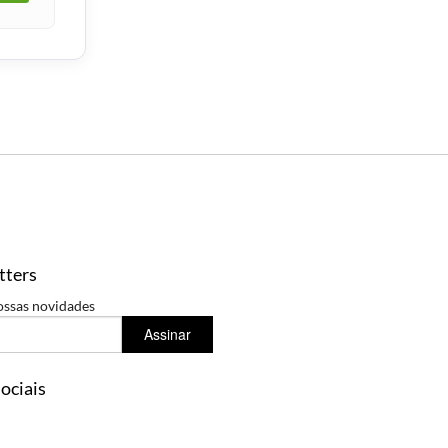
tters
ossas novidades
Assinar
ociais