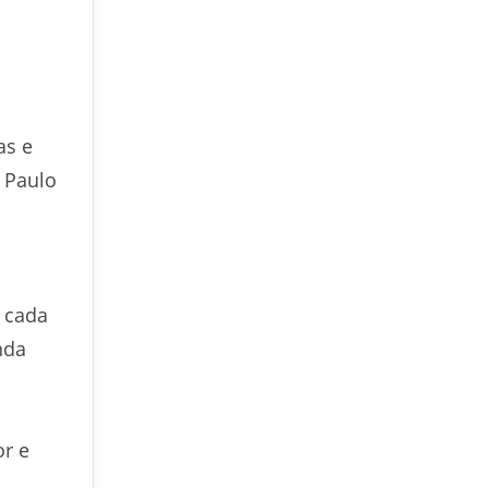
as e
 Paulo
e cada
nda
r e