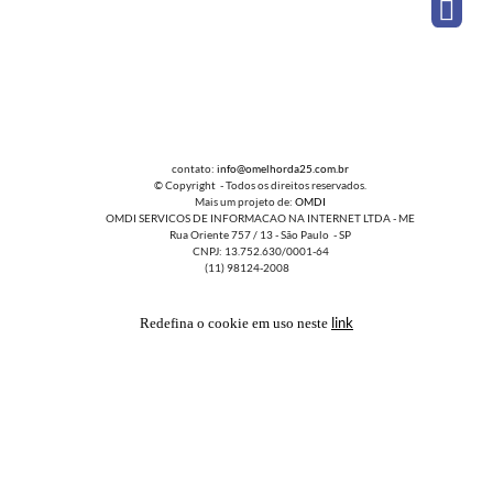
contato:
info@omelhorda25.com.br
© Copyright - Todos os direitos reservados.
Mais um projeto de:
OMDI
OMDI SERVICOS DE INFORMACAO NA INTERNET LTDA - ME
Rua Oriente 757 / 13 - São Paulo - SP
CNPJ: 13.752.630/0001-64
(11) 98124-2008
link
Redefina o cookie em uso neste