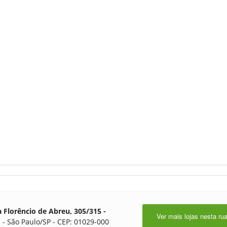
 Florêncio de Abreu, 305/315 -
Ver mais lojas nesta ru
 - São Paulo/SP - CEP: 01029-000