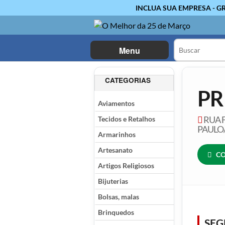
INCLUA SUA EMPRESA - G
Menu
CATEGORIAS
PR
Aviamentos
Tecidos e Retalhos
RUA F
PAULO
Armarinhos
Artesanato
CO
Artigos Religiosos
Bijuterias
Bolsas, malas
Brinquedos
SE