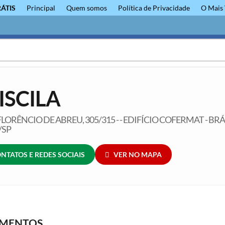
RÁTIS
Principal
Quem somos
Política de Privacidade
O Mais 
ISCILA
LORÊNCIO DE ABREU, 305/315 - - EDIFÍCIO COFERMAT - BRÁ
/SP
NTATOS E REDES SOCIAIS
VER NO MAPA
GMENTOS