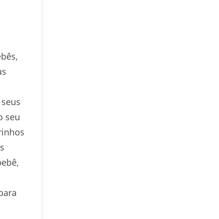
ebês,
as
 seus
o seu
rinhos
ês
bebê,
para