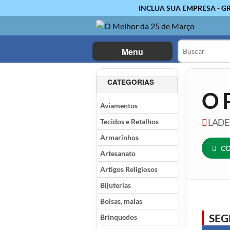
INCLUA SUA EMPRESA - G
Menu
CATEGORIAS
O 
Aviamentos
Tecidos e Retalhos
LADEI
Armarinhos
CO
Artesanato
Artigos Religiosos
Bijuterias
Bolsas, malas
SE
Brinquedos