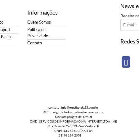
Newsle
Informações
Receba n
ço
Quem Somos
Duprat
Política de
Privacidade
Basílio
Redes S
Contato
contato:
info@omelhorda25.com.br
© Copyright - Todos os direitos reservados.
Mais um projeto de:
OMDI
OMDI SERVICOS DE INFORMACAO NA INTERNET LTDA - ME
Rua Oriente 757 / 13 - São Paulo - SP
CNPJ: 13.752.630/0001-64
(11) 98124-2008