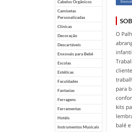
Cabelos Orgânicos
Enxovai
Camisetas
Personalizadas
SOB
Clínicas
O Palh
Decoração
abrang
Descartáveis
infanti
Enxovais para Bebê
Trabal
Escolas
client
Estéticas
trabal
Faculdades
para b
Fantasias
confor
Ferragens
kits p
Ferramentas
lembra
Hotéis
balé e
Instrumentos Musicais