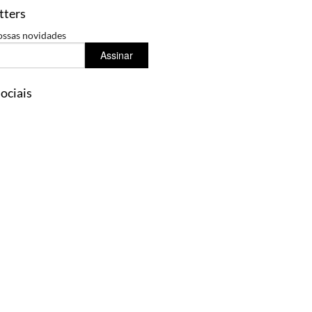
tters
ossas novidades
Assinar
ociais