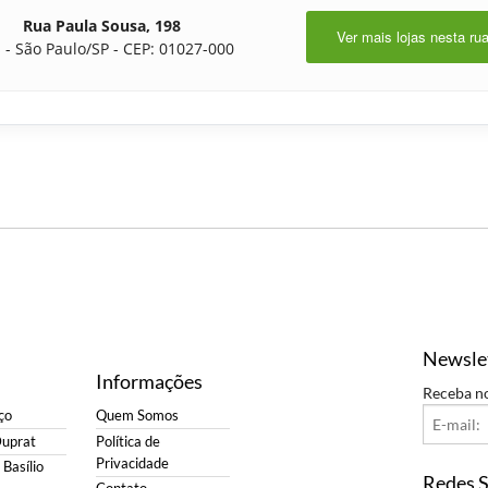
Rua Paula Sousa, 198
Ver mais lojas nesta ru
 - São Paulo/SP - CEP: 01027-000
Newsle
Informações
Receba n
ço
Quem Somos
Duprat
Política de
Privacidade
Basílio
Redes S