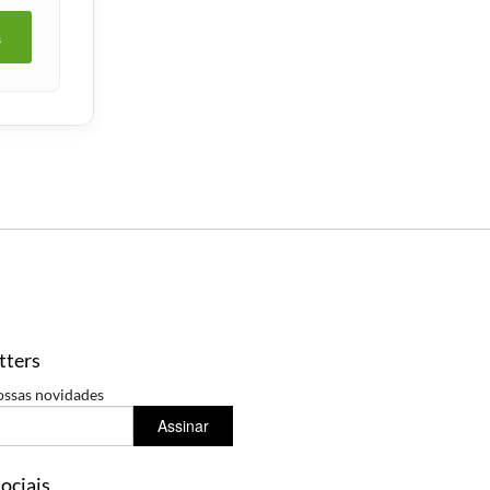
a
tters
ossas novidades
Assinar
ociais