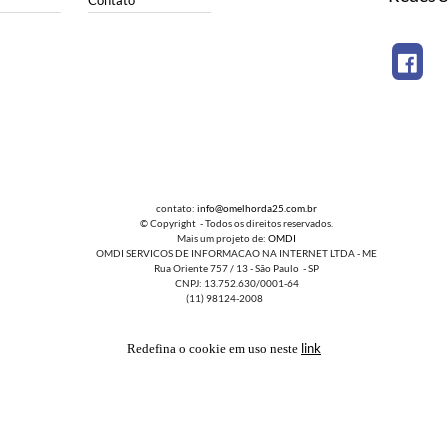
Contato
contato:
info@omelhorda25.com.br
© Copyright - Todos os direitos reservados.
Mais um projeto de:
OMDI
OMDI SERVICOS DE INFORMACAO NA INTERNET LTDA - ME
Rua Oriente 757 / 13 - São Paulo - SP
CNPJ: 13.752.630/0001-64
(11) 98124-2008
link
Redefina o cookie em uso neste