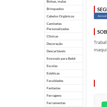
Bolsas, malas
SE
Brinquedos
Cabelos Orgânicos
Acessór
Camisetas
Personalizadas
SOB
Clínicas
Trabal
Decoração
maqui
Descartáveis
Enxovais para Bebê
Escolas
Estéticas
Faculdades
Fantasias
Ferragens
Ferramentas