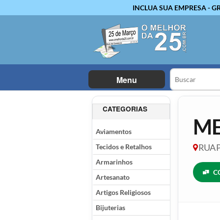
INCLUA SUA EMPRESA - G
Menu
CATEGORIAS
ME
Aviamentos
Tecidos e Retalhos
RUA P
Armarinhos
C
Artesanato
Artigos Religiosos
Bijuterias