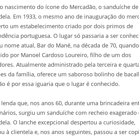
o nascimento do ícone do Mercadão, o sanduíche de
dela. Em 1933, o mesmo ano de inauguração do mer
erto um estabelecimento criado por dois primos de
dência portuguesa. O lugar só passaria a ser conhec
u nome atual, Bar do Mané, na década de 70, quando
do por Manoel Cardoso Loureiro, filho de um dos
ores. Atualmente administrado pela terceira e quart
es da família, oferece um saboroso bolinho de bacal
o é por essa iguaria que o lugar é conhecido.
 lenda que, nos anos 60, durante uma brincadeira en
nários, surgiu um sanduíche com recheio exagerado
ela. O lanche excepcional despertou a curiosidade,
u à clientela e, nos anos seguintes, passou a ser cop