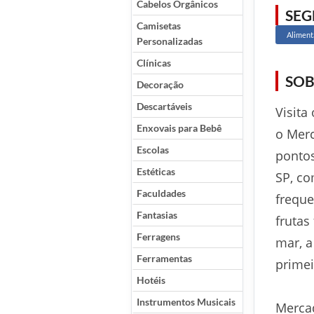
Cabelos Orgânicos
SE
Camisetas
Aliment
Personalizadas
Clínicas
SOB
Decoração
Descartáveis
Visita
Enxovais para Bebê
o Merc
Escolas
ponto
Estéticas
SP, c
Faculdades
freque
Fantasias
frutas
Ferragens
mar, a
Ferramentas
primei
Hotéis
Instrumentos Musicais
Merca