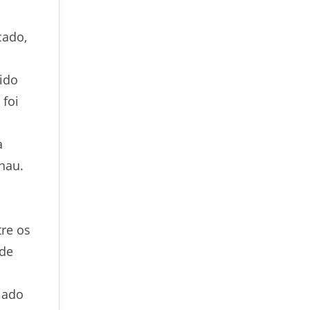
cado,
ido
 foi
a
hau.
tre os
 de
iado