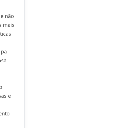
se não
s mais
ticas
lpa
osa
o
sas e
ento