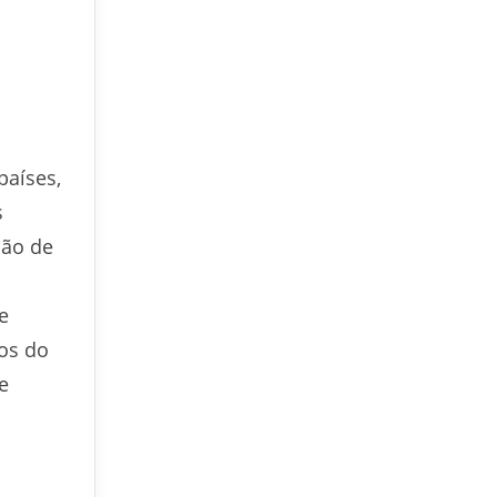
países,
s
dão de
e
tos do
e