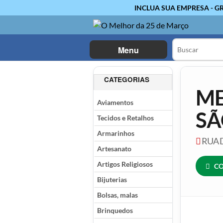
INCLUA SUA EMPRESA - G
Menu
CATEGORIAS
ME
Aviamentos
SÃ
Tecidos e Retalhos
Armarinhos
RUA D
Artesanato
Artigos Religiosos
CO
Bijuterias
Bolsas, malas
Brinquedos