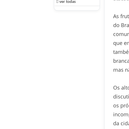
ver todas
As fru
do Bra
comuns
que em
també
branca
mas nã
Os alt
discu
os pró
incomp
da cid