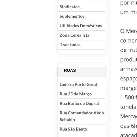
por mu
Sindicatos
um mit
Suplementos
Utilidades Domésticas
O Merc
Zona Cerealista
comerc
ver todas
de fru
produt
armaz
RUAS
espaço
Ladeira Porto Geral
margen
Rua 25 de Março
1.500 
Rua Barão de Duprat
tonela
Rua Comendador Abdo
Mercad
Schahin
das 6h
Rua São Bento
atacad