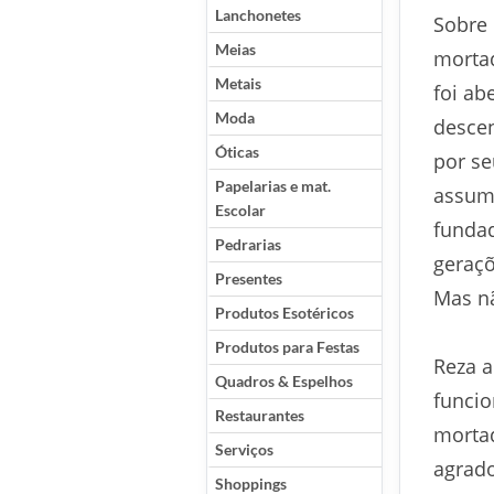
Lanchonetes
Sobre 
Meias
morta
Metais
foi ab
Moda
descen
Óticas
por se
Papelarias e mat.
assumi
Escolar
fundad
Pedrarias
geraçõ
Presentes
Mas nã
Produtos Esotéricos
Produtos para Festas
Reza a
Quadros & Espelhos
funcio
Restaurantes
mortad
Serviços
agrado
Shoppings