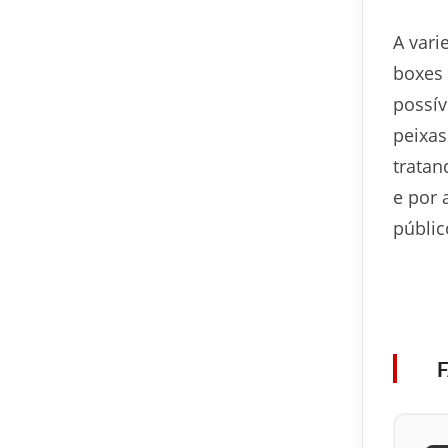
A vari
boxes 
possív
peixas
tratan
e por 
públic