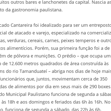
itos outros bares e lanchonetes da capital. Nascia a
o da gastronomia paulistana.
ado Cantareira foi idealizado para ser um entrepost
ial de atacado e varejo, especializado na comerciali
tas, verduras, cereais, carnes, peixes temperos e outr
os alimentícios. Porém, sua primeira função foi a de
ém de pólvora e munições. O prédio – que ocupa um
 de 12.600 metros quadrados de área construída às
s do rio Tamanduateí – abriga nos dias de hoje mai
funcionários que, juntos, movimentam cerca de 350
das de alimentos por dia em seus mais de 290 boxes
o Municipal Paulistano funciona de segunda a sába
 às 18h e aos domingos e feriados das 6h às 16h. No
o, funciona de segunda a sábado, das 22h às 6h.