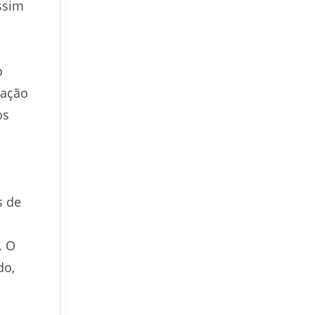
ssim
o
zação
os
s de
. O
do,