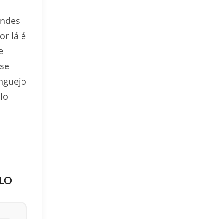
andes
or lá é
e
 se
anguejo
lo
ULO