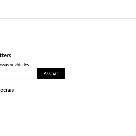
tters
ossas novidades
Assinar
ociais