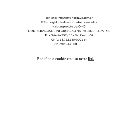
contato:
info@omelhorda25.com.br
© Copyright - Todos os direitos reservados.
Mais um projeto de:
OMDI
OMDI SERVICOS DE INFORMACAO NA INTERNET LTDA - ME
Rua Oriente 757 / 13 - São Paulo - SP
CNPJ: 13.752.630/0001-64
(11) 98124-2008
link
Redefina o cookie em uso neste
FAVORITOS