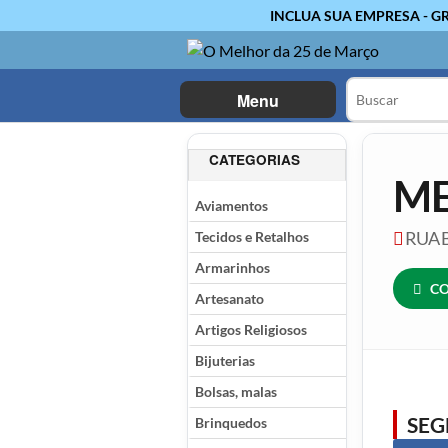
INCLUA SUA EMPRESA - G
Menu
CATEGORIAS
ME
Aviamentos
Tecidos e Retalhos
RUA B
Armarinhos
CO
Artesanato
Artigos Religiosos
Bijuterias
Bolsas, malas
SE
Brinquedos