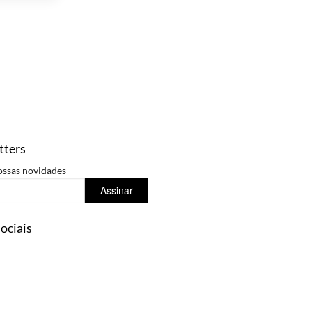
tters
ossas novidades
Assinar
ociais