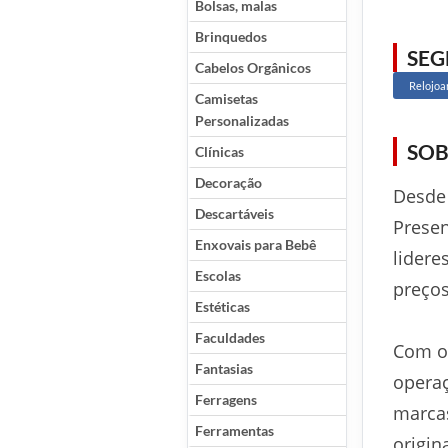
Bolsas, malas
Brinquedos
SE
Cabelos Orgânicos
Relojoa
Camisetas
Personalizadas
SOB
Clínicas
Decoração
Desde 
Descartáveis
Presen
Enxovais para Bebê
lidere
Escolas
preços
Estéticas
Faculdades
Com o
Fantasias
operaç
Ferragens
marca
Ferramentas
origin