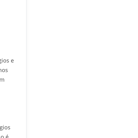
gios e
mos
om
gios
so é