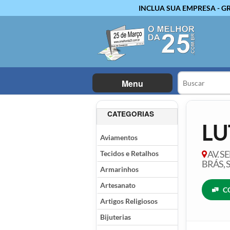
INCLUA SUA EMPRESA - G
Menu
CATEGORIAS
LU
Aviamentos
Tecidos e Retalhos
AV. S
BRÁS, 
Armarinhos
Artesanato
C
Artigos Religiosos
Bijuterias