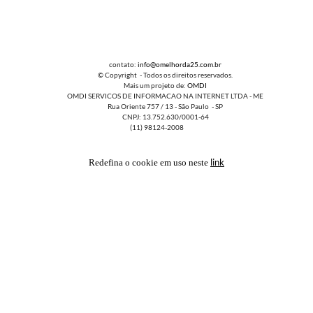
contato:
info@omelhorda25.com.br
© Copyright - Todos os direitos reservados.
Mais um projeto de:
OMDI
OMDI SERVICOS DE INFORMACAO NA INTERNET LTDA - ME
Rua Oriente 757 / 13 - São Paulo - SP
CNPJ: 13.752.630/0001-64
(11) 98124-2008
link
Redefina o cookie em uso neste