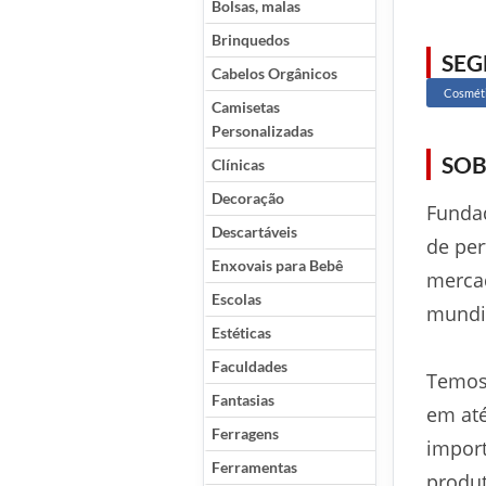
Bolsas, malas
Brinquedos
SE
Cabelos Orgânicos
Cosméti
Camisetas
Personalizadas
SOB
Clínicas
Decoração
Funda
Descartáveis
de per
Enxovais para Bebê
mercad
Escolas
mundi
Estéticas
Faculdades
Temos
Fantasias
em até
Ferragens
import
Ferramentas
produt