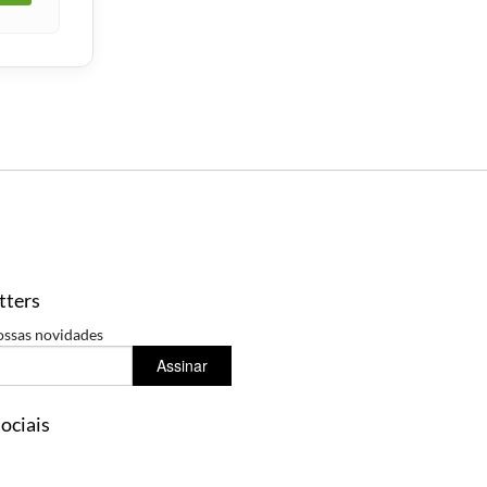
tters
ossas novidades
Assinar
ociais