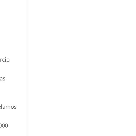
rcio
as
elamos
000