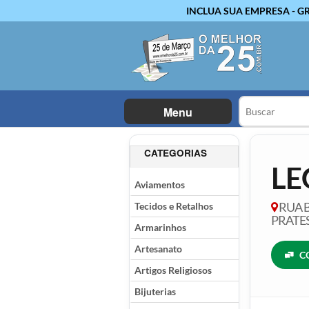
INCLUA SUA EMPRESA - G
Menu
CATEGORIAS
LE
Aviamentos
Tecidos e Retalhos
RUA B
PRATES
Armarinhos
Artesanato
C
Artigos Religiosos
Bijuterias