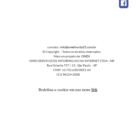
contato:
info@omelhorda25.com.br
© Copyright - Todos os direitos reservados.
Mais um projeto de:
OMDI
OMDI SERVICOS DE INFORMACAO NA INTERNET LTDA - ME
Rua Oriente 757 / 13 - São Paulo - SP
CNPJ: 13.752.630/0001-64
(11) 98124-2008
link
Redefina o cookie em uso neste