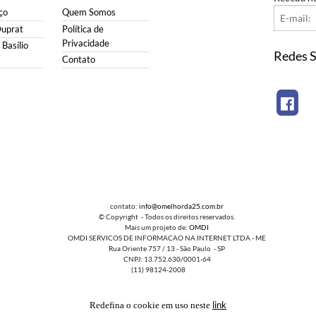
ço
Quem Somos
Duprat
Política de
Privacidade
Basílio
Redes S
Contato
contato:
info@omelhorda25.com.br
© Copyright - Todos os direitos reservados.
Mais um projeto de:
OMDI
OMDI SERVICOS DE INFORMACAO NA INTERNET LTDA - ME
Rua Oriente 757 / 13 - São Paulo - SP
CNPJ: 13.752.630/0001-64
(11) 98124-2008
link
Redefina o cookie em uso neste