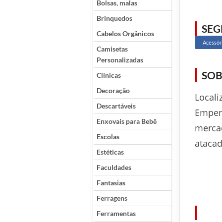
Bolsas, malas
Brinquedos
SE
Cabelos Orgânicos
Acessór
Camisetas
Personalizadas
SOB
Clínicas
Decoração
Locali
Descartáveis
Empen
Enxovais para Bebê
merca
Escolas
atacad
Estéticas
Faculdades
Fantasias
Ferragens
Ferramentas