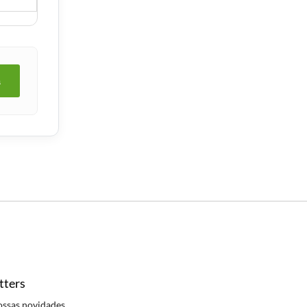
a
tters
ossas novidades