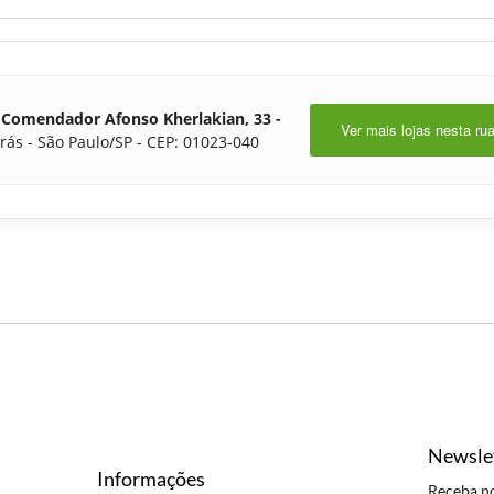
 Comendador Afonso Kherlakian, 33 -
Ver mais lojas nesta ru
rás - São Paulo/SP - CEP: 01023-040
Newsle
Informações
Receba n