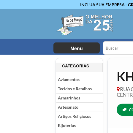
INCLUA SUA EMPRESA - G
Menu
CATEGORIAS
KH
Aviamentos
Tecidos e Retalhos
RUA C
CENTRA
Armarinhos
Artesanato
C
Artigos Religiosos
Bijuterias