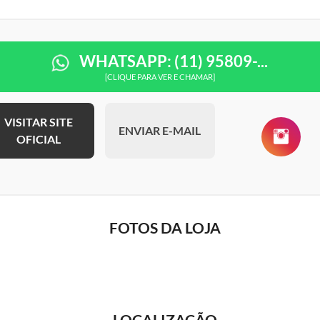
WHATSAPP: (11) 95809-...
[CLIQUE PARA VER E CHAMAR]
VISITAR SITE
ENVIAR E-MAIL
OFICIAL
FOTOS DA LOJA
LOCALIZAÇÃO