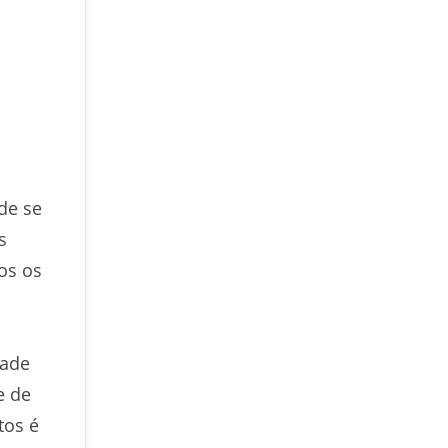
de se
s
os os
dade
e de
tos é