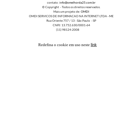
contato:
info@omelhorda25.com.br
© Copyright - Todos os direitos reservados.
Mais um projeto de:
OMDI
OMDI SERVICOS DE INFORMACAO NA INTERNET LTDA - ME
Rua Oriente 757 / 13 - São Paulo - SP
CNPJ: 13.752.630/0001-64
(11) 98124-2008
link
Redefina o cookie em uso neste