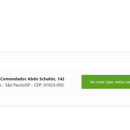
 Comendador Abdo Schahin, 142
Ver mais lojas nesta ru
s - São Paulo/SP - CEP: 01023-050