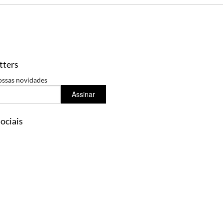
tters
ossas novidades
Assinar
ociais