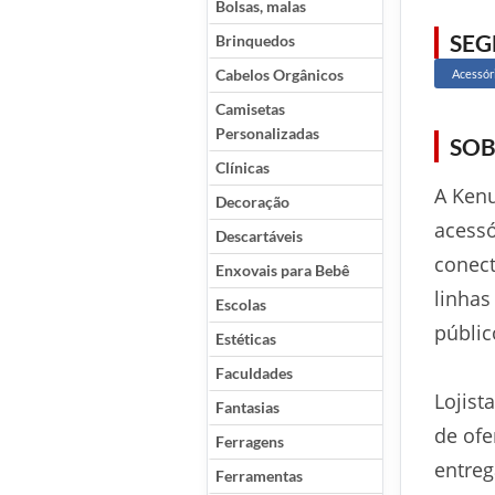
Bolsas, malas
SE
Brinquedos
Cabelos Orgânicos
Acessór
Camisetas
Personalizadas
SOB
Clínicas
A Kenu
Decoração
acessó
Descartáveis
conect
Enxovais para Bebê
linhas
Escolas
públic
Estéticas
Faculdades
Lojist
Fantasias
de ofe
Ferragens
entreg
Ferramentas