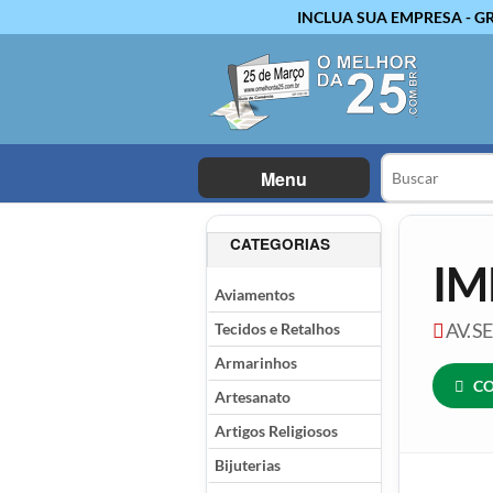
INCLUA SUA EMPRESA - G
Menu
CATEGORIAS
IM
Aviamentos
Tecidos e Retalhos
AV. S
Armarinhos
CO
Artesanato
Artigos Religiosos
Bijuterias