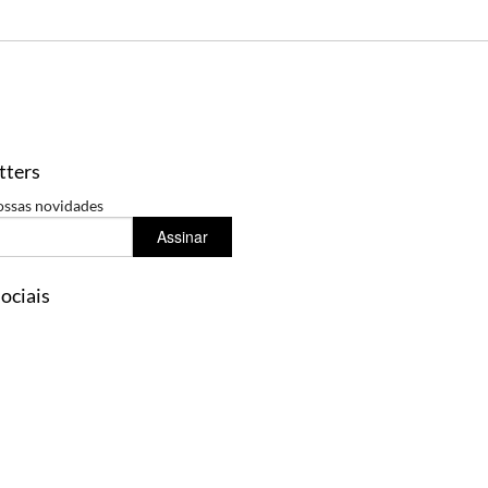
tters
ossas novidades
Assinar
ociais