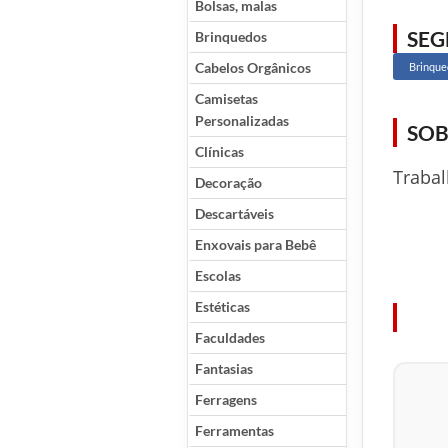
Bolsas, malas
SE
Brinquedos
Cabelos Orgânicos
Brinque
Camisetas
Personalizadas
SOB
Clínicas
Traba
Decoração
Descartáveis
Enxovais para Bebê
Escolas
Estéticas
Faculdades
Fantasias
Ferragens
Ferramentas