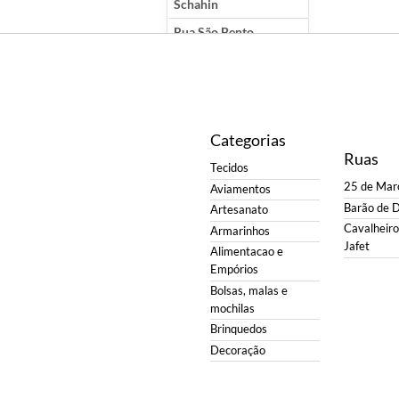
Schahin
Rua São Bento
ver todas
Categorias
Ruas
Tecidos
25 de Mar
Aviamentos
Barão de 
Artesanato
Cavalheiro 
Armarinhos
Jafet
Alimentacao e
Empórios
Bolsas, malas e
mochilas
Brinquedos
Decoração