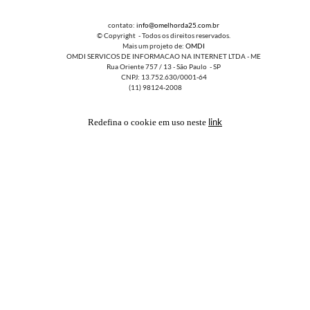
contato:
info@omelhorda25.com.br
© Copyright - Todos os direitos reservados.
Mais um projeto de:
OMDI
OMDI SERVICOS DE INFORMACAO NA INTERNET LTDA - ME
Rua Oriente 757 / 13 - São Paulo - SP
CNPJ: 13.752.630/0001-64
(11) 98124-2008
link
Redefina o cookie em uso neste
FAVORITOS