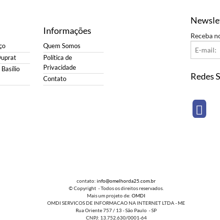
Newsle
Informações
Receba n
ço
Quem Somos
Duprat
Política de
Privacidade
Basílio
Redes S
Contato
contato:
info@omelhorda25.com.br
© Copyright - Todos os direitos reservados.
Mais um projeto de:
OMDI
OMDI SERVICOS DE INFORMACAO NA INTERNET LTDA - ME
Rua Oriente 757 / 13 - São Paulo - SP
CNPJ: 13.752.630/0001-64