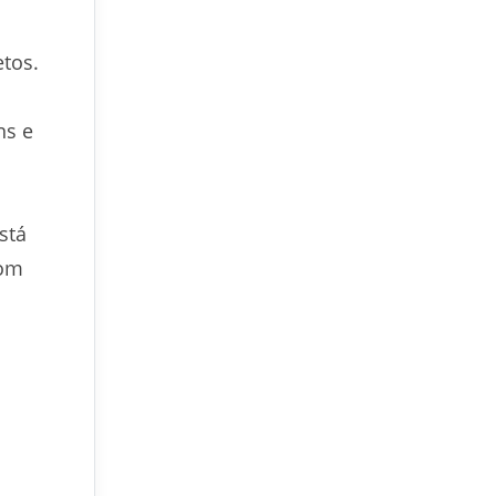
etos.
ns e
stá
com