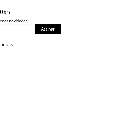
tters
ossas novidades
Assinar
ociais