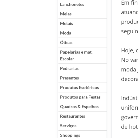
Em fin
Lanchonetes
atuand
Meias
produç
Metais
segui
Moda
Óticas
Hoje, 
Papelarias e mat.
Escolar
No var
Pedrarias
moda j
Presentes
decora
Produtos Esotéricos
Produtos para Festas
Indúst
Quadros & Espelhos
unifor
Restaurantes
govern
Serviços
de hot
Shoppings