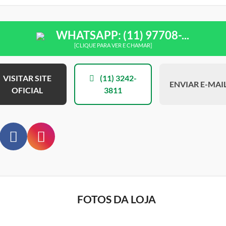
WHATSAPP: (11) 97708-...
[CLIQUE PARA VER E CHAMAR]
VISITAR SITE
(11) 3242-
ENVIAR E-MAI
OFICIAL
3811
FOTOS DA LOJA