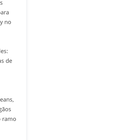
ns
para
hy no
es:
as de
Jeans,
rgãos
o ramo