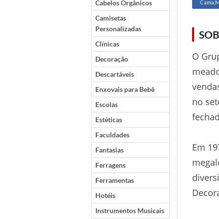
Cabelos Orgânicos
Cama,M
Camisetas
Personalizadas
SOB
Clínicas
O Grup
Decoração
meado
Descartáveis
venda
Enxovais para Bebê
no set
Escolas
fechad
Estéticas
Faculdades
Em 197
Fantasias
megal
Ferragens
divers
Ferramentas
Decora
Hotéis
Instrumentos Musicais