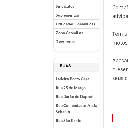
Sindicatos
Compõe
Suplementos
ativid
Utilidades Domésticas
Zona Cerealista
Tem tr
ver todas
motos
Apesar
RUAS
presen
seus c
Ladeira Porto Geral
Rua 25 de Março
Rua Barão de Duprat
Rua Comendador Abdo
Schahin
Rua São Bento