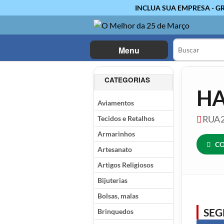
INCLUA SUA EMPRESA - G
Menu
CATEGORIAS
HA
Aviamentos
Tecidos e Retalhos
RUA 2
Armarinhos
CO
Artesanato
Artigos Religiosos
Bijuterias
Bolsas, malas
SE
Brinquedos