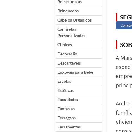
Bolsas, malas
Brinquedos
SE
Cabelos Orgânicos
Correto
Camisetas
Personalizadas
SOB
Clínicas
Decoração
A Mais
Descartáveis
especi
Enxovais para Bebê
empres
Escolas
princi
Estéticas
Faculdades
Ao lon
Fantasias
famíli
Ferragens
eficie
Ferramentas
consig