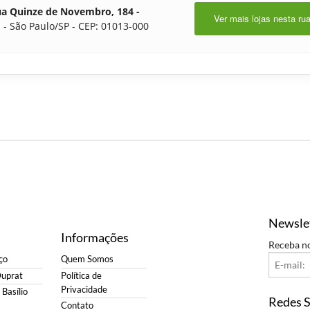
a Quinze de Novembro, 184 -
Ver mais lojas nesta ru
 - São Paulo/SP - CEP: 01013-000
Newsle
Informações
Receba n
ço
Quem Somos
Duprat
Política de
Privacidade
Basílio
Redes S
Contato