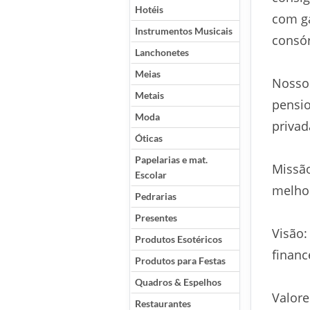
Hotéis
com ga
Instrumentos Musicais
consór
Lanchonetes
Meias
Nossos
Metais
pensio
Moda
privad
Óticas
Papelarias e mat.
Missã
Escolar
melho
Pedrarias
Presentes
Visão:
Produtos Esotéricos
financ
Produtos para Festas
Quadros & Espelhos
Valore
Restaurantes