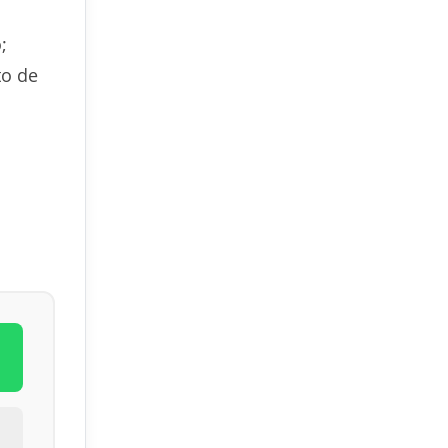
;
to de
L