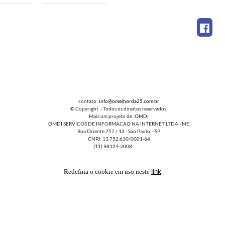
contato:
info@omelhorda25.com.br
© Copyright - Todos os direitos reservados.
Mais um projeto de:
OMDI
OMDI SERVICOS DE INFORMACAO NA INTERNET LTDA - ME
Rua Oriente 757 / 13 - São Paulo - SP
CNPJ: 13.752.630/0001-64
(11) 98124-2008
link
Redefina o cookie em uso neste