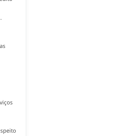
.
sas
viços
espeito