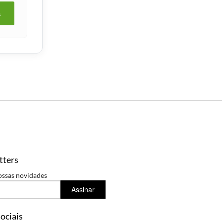
a
tters
ossas novidades
Assinar
ociais