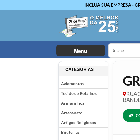
INCLUA SUA EMPRESA - G
Menu
CATEGORIAS
GR
Aviamentos
Tecidos e Retalhos
RUA Q
BANDEI
Armarinhos
Artesanato
C
Artigos Religiosos
Bijuterias