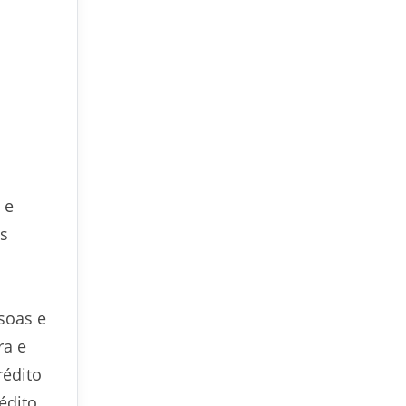
 e
os
soas e
ra e
rédito
édito