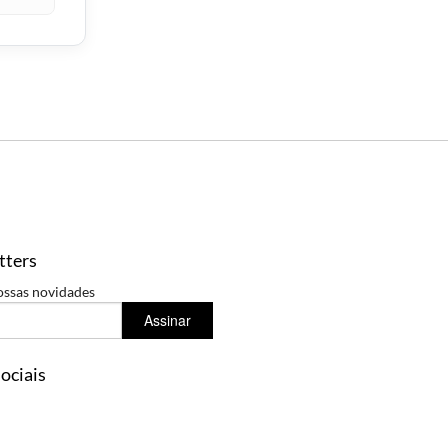
tters
ossas novidades
Assinar
ociais