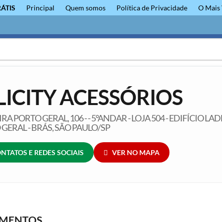
RÁTIS
Principal
Quem somos
Política de Privacidade
O Mais 
LICITY ACESSÓRIOS
RA PORTO GERAL, 106 - - 5°ANDAR - LOJA 504 - EDIFÍCIO LA
GERAL - BRÁS, SÃO PAULO/SP
NTATOS E REDES SOCIAIS
VER NO MAPA
GMENTOS