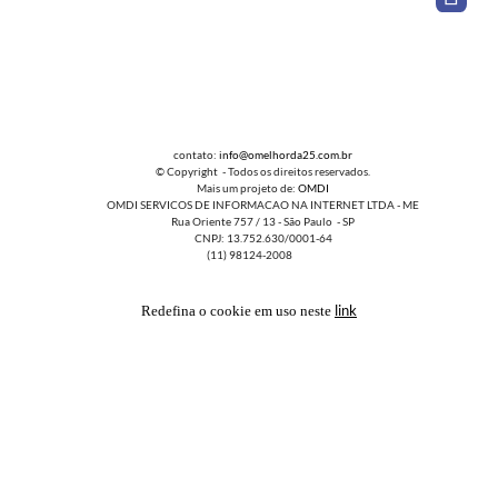
contato:
info@omelhorda25.com.br
© Copyright - Todos os direitos reservados.
Mais um projeto de:
OMDI
OMDI SERVICOS DE INFORMACAO NA INTERNET LTDA - ME
Rua Oriente 757 / 13 - São Paulo - SP
CNPJ: 13.752.630/0001-64
(11) 98124-2008
link
Redefina o cookie em uso neste