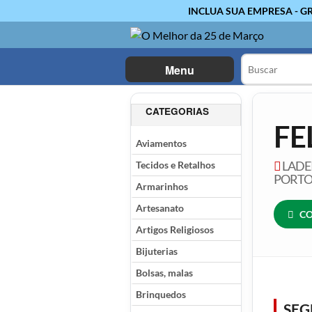
INCLUA SUA EMPRESA - G
Menu
CATEGORIAS
FE
Aviamentos
Tecidos e Retalhos
LADEI
PORTO 
Armarinhos
Artesanato
CO
Artigos Religiosos
Bijuterias
Bolsas, malas
Brinquedos
SE