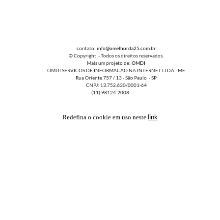
contato:
info@omelhorda25.com.br
© Copyright - Todos os direitos reservados.
Mais um projeto de:
OMDI
OMDI SERVICOS DE INFORMACAO NA INTERNET LTDA - ME
Rua Oriente 757 / 13 - São Paulo - SP
CNPJ: 13.752.630/0001-64
(11) 98124-2008
link
Redefina o cookie em uso neste