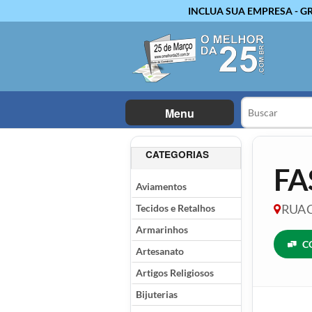
INCLUA SUA EMPRESA - G
Menu
CATEGORIAS
FA
Aviamentos
Tecidos e Retalhos
RUA C
Armarinhos
C
Artesanato
Artigos Religiosos
Bijuterias