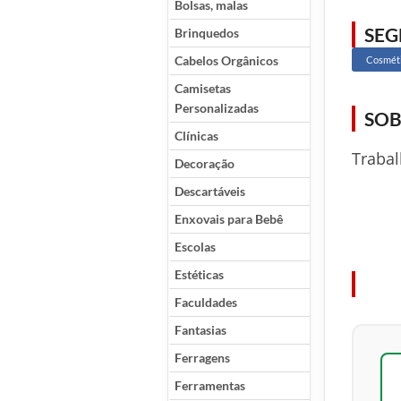
Bolsas, malas
SE
Brinquedos
Cabelos Orgânicos
Cosméti
Camisetas
Personalizadas
SOB
Clínicas
Traba
Decoração
Descartáveis
Enxovais para Bebê
Escolas
Estéticas
Faculdades
Fantasias
Ferragens
Ferramentas