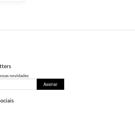
tters
ossas novidades
Assinar
ociais