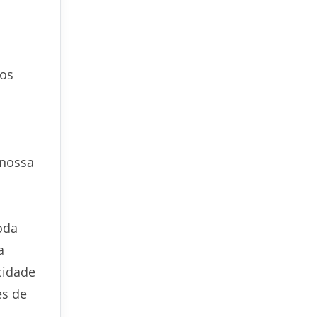
sos
 nossa
oda
a
cidade
es de