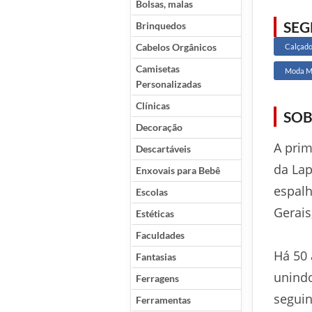
Bolsas, malas
SE
Brinquedos
Cabelos Orgânicos
Calçad
Camisetas
Moda M
Personalizadas
Clínicas
SOB
Decoração
A prim
Descartáveis
da Lap
Enxovais para Bebê
espalh
Escolas
Gerais
Estéticas
Faculdades
Há 50 
Fantasias
unindo
Ferragens
seguin
Ferramentas