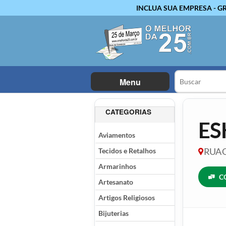
INCLUA SUA EMPRESA - G
Menu
CATEGORIAS
ES
Aviamentos
Tecidos e Retalhos
RUA G
Armarinhos
C
Artesanato
Artigos Religiosos
Bijuterias