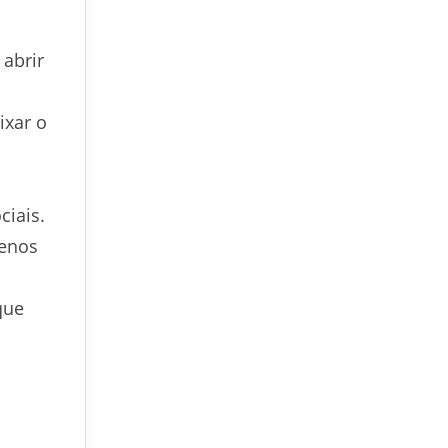
abrir
ixar o
ciais.
menos
que