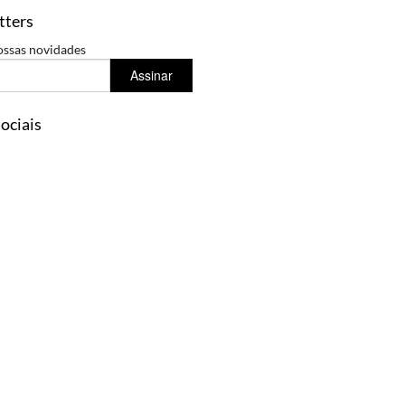
tters
ossas novidades
Assinar
ociais