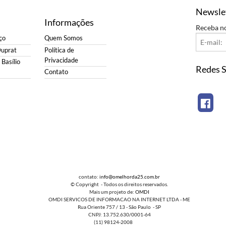
Newsle
Informações
Receba n
ço
Quem Somos
Duprat
Política de
Privacidade
Basílio
Redes S
Contato
contato:
info@omelhorda25.com.br
© Copyright - Todos os direitos reservados.
Mais um projeto de:
OMDI
OMDI SERVICOS DE INFORMACAO NA INTERNET LTDA - ME
Rua Oriente 757 / 13 - São Paulo - SP
CNPJ: 13.752.630/0001-64
(11) 98124-2008