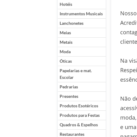
Hotéis
Nosso 
Instrumentos Musicais
Acred
Lanchonetes
contag
Meias
client
Metais
Moda
Na vis
Óticas
Respei
Papelarias e mat.
Escolar
essênc
Pedrarias
Presentes
Não de
Produtos Esotéricos
acessí
Produtos para Festas
moda, 
Quadros & Espelhos
e uma 
Restaurantes
pagam