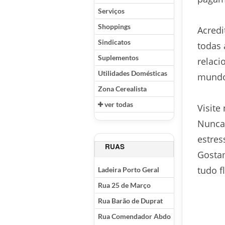
Serviços
Shoppings
Acredi
Sindicatos
todas 
Suplementos
relaci
Utilidades Domésticas
mundo 
Zona Cerealista
ver todas
Visite
Nunca
estres
RUAS
Gostam
tudo f
Ladeira Porto Geral
Rua 25 de Março
Rua Barão de Duprat
Rua Comendador Abdo