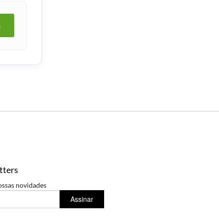
a
tters
ossas novidades
Assinar