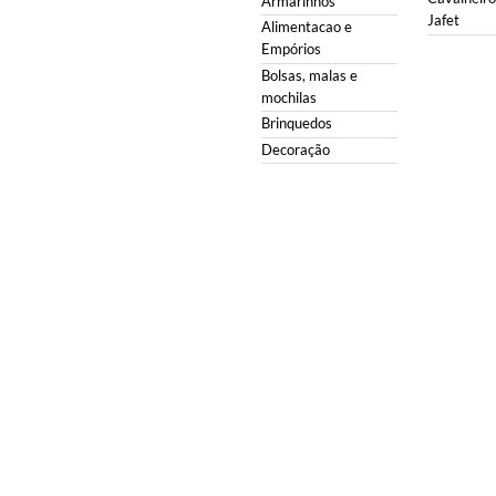
Armarinhos
Jafet
Alimentacao e
Empórios
Bolsas, malas e
mochilas
Brinquedos
Decoração