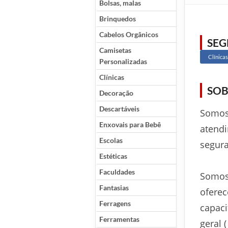
Bolsas, malas
Brinquedos
Cabelos Orgânicos
SE
Camisetas
Clínicas
Personalizadas
Clínicas
SOB
Decoração
Descartáveis
Somos 
Enxovais para Bebê
atendi
Escolas
segur
Estéticas
Faculdades
Somos 
Fantasias
oferec
Ferragens
capaci
Ferramentas
geral 