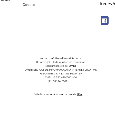
Redes S
Contato
contato:
info@omelhorda25.com.br
© Copyright - Todos os direitos reservados.
Mais um projeto de:
OMDI
OMDI SERVICOS DE INFORMACAO NA INTERNET LTDA - ME
Rua Oriente 757 / 13 - São Paulo - SP
CNPJ: 13.752.630/0001-64
(11) 98124-2008
link
Redefina o cookie em uso neste