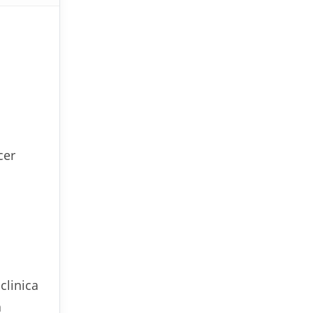
cer
l
clinica
a