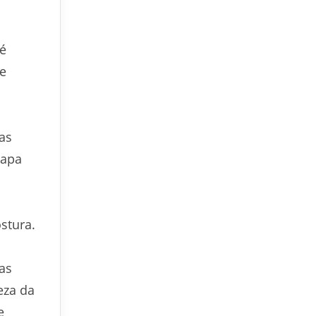
 é
de
as
capa
stura.
as
eza da
e