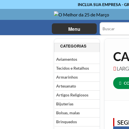
INCLUA SUA EMPRESA - G
Menu
CATEGORIAS
CA
Aviamentos
Tecidos e Retalhos
LARGO
Armarinhos
CO
Artesanato
Artigos Religiosos
Bijuterias
Bolsas, malas
SE
Brinquedos