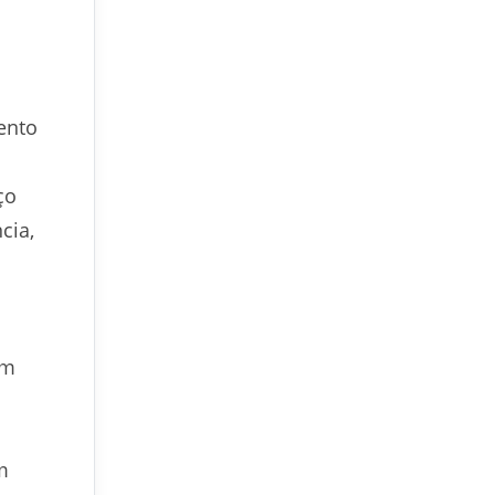
ento
ço
cia,
om
m