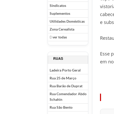
Sindicatos
vistor
Suplementos
cabece
Utilidades Domésticas
e subs
Zona Cerealista
ver todas
Restau
Esse p
RUAS
em nos
Ladeira Porto Geral
Rua 25 de Março
Rua Barão de Duprat
Rua Comendador Abdo
Schahin
Rua São Bento