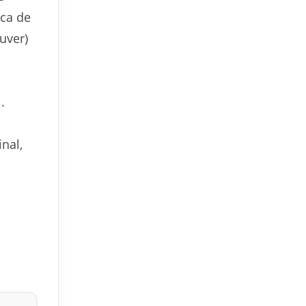
oca de
uver)
.
nal,