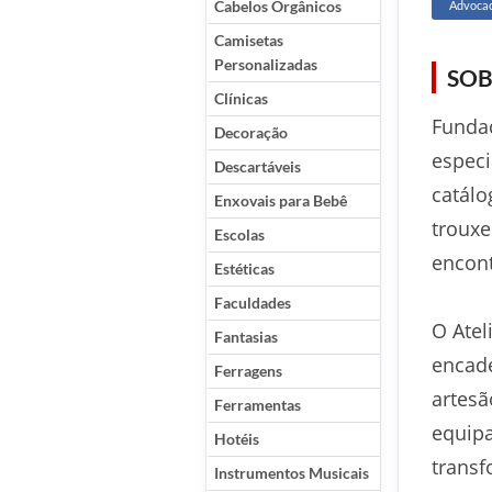
Cabelos Orgânicos
Advocac
Camisetas
Personalizadas
SOB
Clínicas
Fundad
Decoração
especi
Descartáveis
catálo
Enxovais para Bebê
trouxe
Escolas
encont
Estéticas
Faculdades
O Atel
Fantasias
encade
Ferragens
artesã
Ferramentas
equip
Hotéis
transf
Instrumentos Musicais