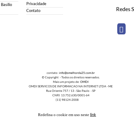
Privacidade
Basílio
Redes S
Contato
contato:
info@omelhorda25.com.br
© Copyright - Todos os direitos reservados.
Mais um projeto de:
OMDI
OMDI SERVICOS DE INFORMACAO NA INTERNET LTDA - ME
Rua Oriente 757 / 13 - São Paulo - SP
CNPJ: 13.752.630/0001-64
(11) 98124-2008
link
Redefina o cookie em uso neste