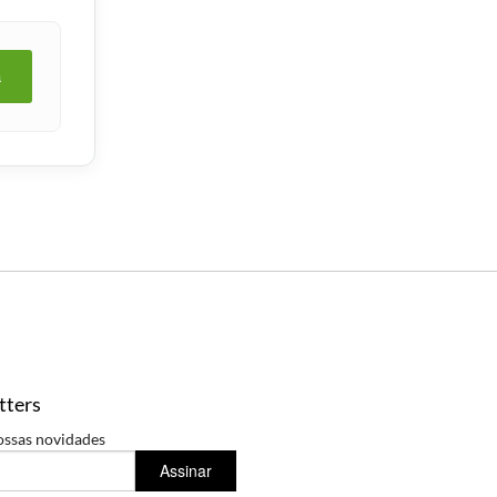
a
tters
ossas novidades
Assinar