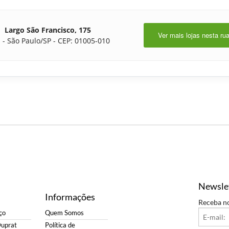
Largo São Francisco, 175
Ver mais lojas nesta ru
 - São Paulo/SP - CEP: 01005-010
Newsle
Informações
Receba n
ço
Quem Somos
Duprat
Política de