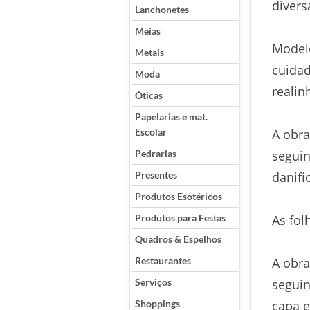
divers
Lanchonetes
Meias
Modelo
Metais
cuidad
Moda
realin
Óticas
Papelarias e mat.
Escolar
A obra
Pedrarias
segui
Presentes
danifi
Produtos Esotéricos
Produtos para Festas
As fol
Quadros & Espelhos
Restaurantes
A obra
Serviços
seguin
Shoppings
capa e