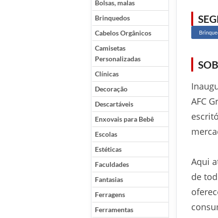
Bolsas, malas
SE
Brinquedos
Cabelos Orgânicos
Brinque
Camisetas
Personalizadas
SOB
Clínicas
Inaugu
Decoração
AFC Gr
Descartáveis
escrit
Enxovais para Bebê
mercad
Escolas
Estéticas
Aqui a
Faculdades
de tod
Fantasias
oferec
Ferragens
consu
Ferramentas