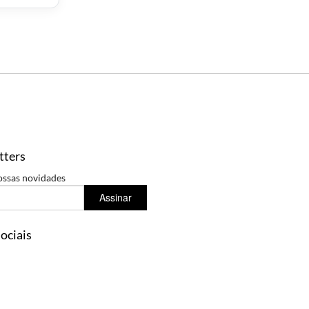
tters
ossas novidades
Assinar
ociais