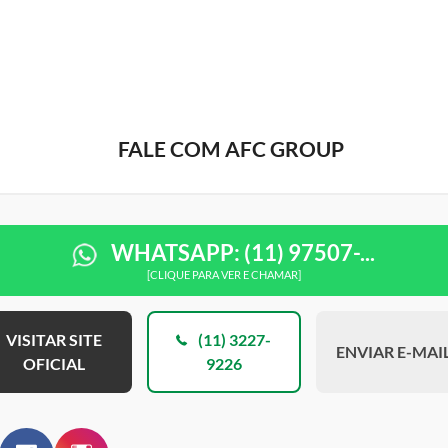
FALE COM AFC GROUP
WHATSAPP: (11) 97507-...
[CLIQUE PARA VER E CHAMAR]
VISITAR SITE
(11) 3227-
ENVIAR E-MAI
OFICIAL
9226