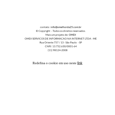
contato:
info@omelhorda25.com.br
© Copyright - Todos os direitos reservados.
Mais um projeto de:
OMDI
OMDI SERVICOS DE INFORMACAO NA INTERNET LTDA - ME
Rua Oriente 757 / 13 - São Paulo - SP
CNPJ: 13.752.630/0001-64
(11) 98124-2008
link
Redefina o cookie em uso neste