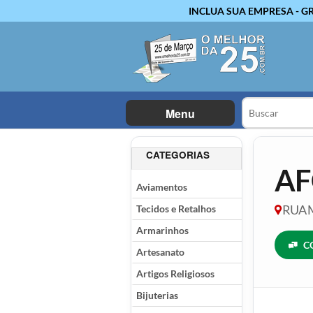
INCLUA SUA EMPRESA - G
Menu
CATEGORIAS
AF
Aviamentos
Tecidos e Retalhos
RUA M
Armarinhos
C
Artesanato
Artigos Religiosos
Bijuterias