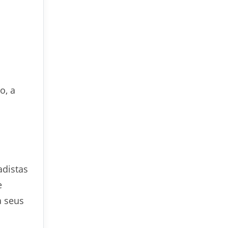
o, a
adistas
e
a seus