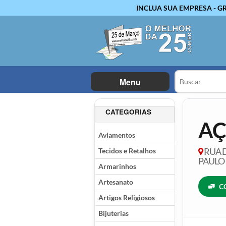
INCLUA SUA EMPRESA - G
Menu
CATEGORIAS
AÇ
Aviamentos
Tecidos e Retalhos
RUA D
PAULO 
Armarinhos
Artesanato
C
Artigos Religiosos
Bijuterias