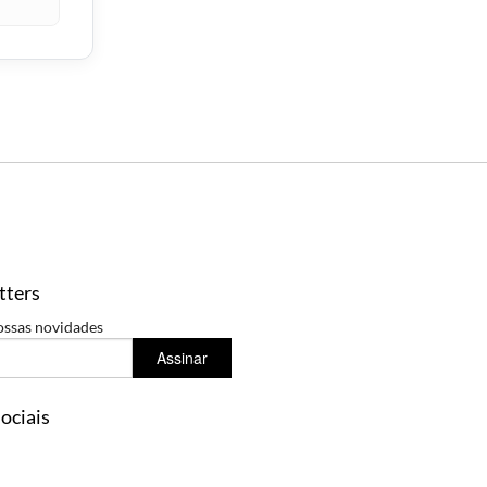
tters
ossas novidades
Assinar
ociais