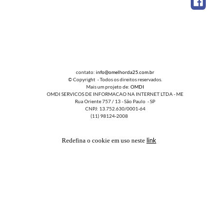
contato:
info@omelhorda25.com.br
© Copyright - Todos os direitos reservados.
Mais um projeto de:
OMDI
OMDI SERVICOS DE INFORMACAO NA INTERNET LTDA - ME
Rua Oriente 757 / 13 - São Paulo - SP
CNPJ: 13.752.630/0001-64
(11) 98124-2008
link
Redefina o cookie em uso neste