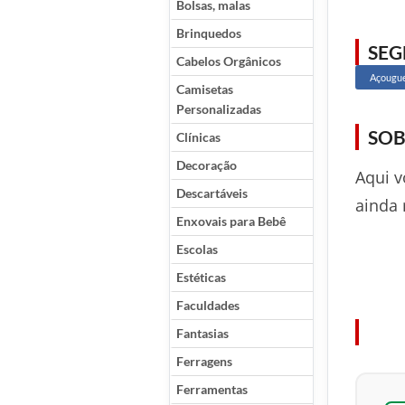
Bolsas, malas
Brinquedos
SE
Cabelos Orgânicos
Açougu
Camisetas
Personalizadas
SOB
Clínicas
Decoração
Aqui v
Descartáveis
ainda 
Enxovais para Bebê
Escolas
Estéticas
Faculdades
Fantasias
Ferragens
Ferramentas