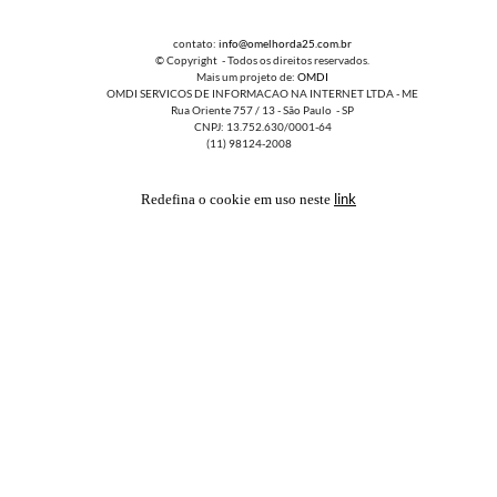
contato:
info@omelhorda25.com.br
© Copyright - Todos os direitos reservados.
Mais um projeto de:
OMDI
OMDI SERVICOS DE INFORMACAO NA INTERNET LTDA - ME
Rua Oriente 757 / 13 - São Paulo - SP
CNPJ: 13.752.630/0001-64
(11) 98124-2008
link
Redefina o cookie em uso neste