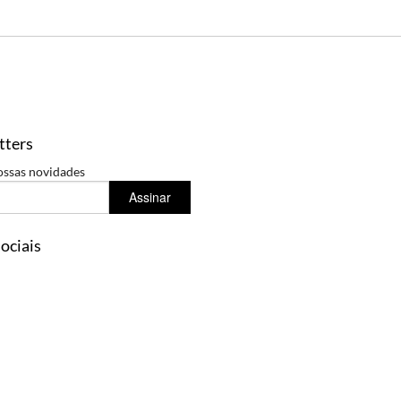
tters
ossas novidades
Assinar
ociais