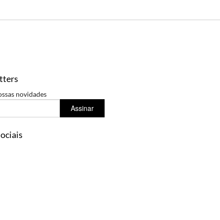
tters
ossas novidades
Assinar
ociais