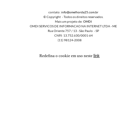
contato:
info@omelhorda25.com.br
© Copyright - Todos os direitos reservados.
Mais um projeto de:
OMDI
OMDI SERVICOS DE INFORMACAO NA INTERNET LTDA - ME
Rua Oriente 757 / 13 - São Paulo - SP
CNPJ: 13.752.630/0001-64
(11) 98124-2008
link
Redefina o cookie em uso neste