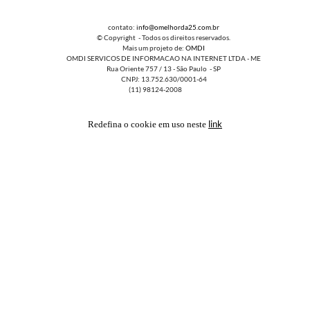
contato:
info@omelhorda25.com.br
© Copyright - Todos os direitos reservados.
Mais um projeto de:
OMDI
OMDI SERVICOS DE INFORMACAO NA INTERNET LTDA - ME
Rua Oriente 757 / 13 - São Paulo - SP
CNPJ: 13.752.630/0001-64
(11) 98124-2008
link
Redefina o cookie em uso neste
FAVORITOS