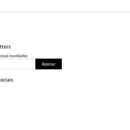
tters
ossas novidades
Assinar
ociais