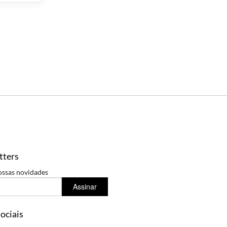
tters
ossas novidades
Assinar
ociais