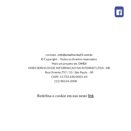
contato:
info@omelhorda25.com.br
© Copyright - Todos os direitos reservados.
Mais um projeto de:
OMDI
OMDI SERVICOS DE INFORMACAO NA INTERNET LTDA - ME
Rua Oriente 757 / 13 - São Paulo - SP
CNPJ: 13.752.630/0001-64
(11) 98124-2008
link
Redefina o cookie em uso neste