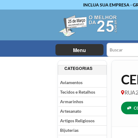
INCLUA SUA EMPRESA - G
Menu
CATEGORIAS
CE
Aviamentos
Tecidos e Retalhos
RUA 2
Armarinhos
C
Artesanato
Artigos Religiosos
Bijuterias