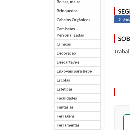
Bolsas, malas
SE
Brinquedos
Cabelos Orgânicos
Bijuteri
Camisetas
Personalizadas
SOB
Clínicas
Trabal
Decoração
Descartáveis
Enxovais para Bebê
Escolas
Estéticas
Faculdades
Fantasias
Ferragens
Ferramentas