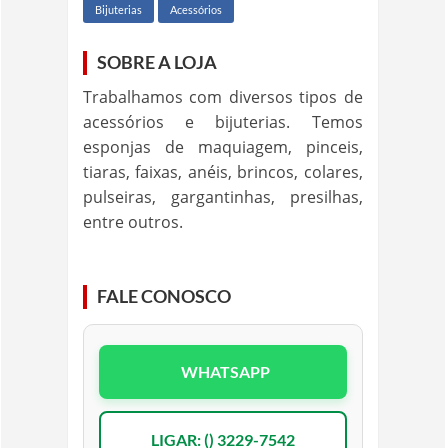
Bijuterias
Acessórios
SOBRE A LOJA
Trabalhamos com diversos tipos de
acessórios e bijuterias. Temos
esponjas de maquiagem, pinceis,
tiaras, faixas, anéis, brincos, colares,
pulseiras, gargantinhas, presilhas,
entre outros.
FALE CONOSCO
WHATSAPP
LIGAR: () 3229-7542